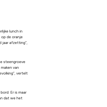
ijke lunch in
 op de oranje
jaar afzetting”,
ane steengroeve
t maken van
volking”, vertelt
bord. Er is maar
an dat we het