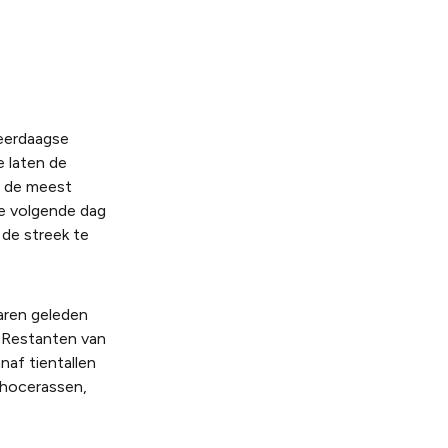
meerdaagse
 laten de
r de meest
De volgende dag
 de streek te
aren geleden
. Restanten van
naf tientallen
thocerassen,