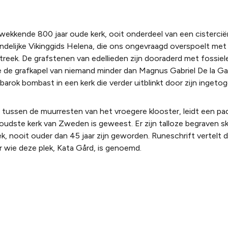
wekkende 800 jaar oude kerk, ooit onderdeel van een cistercië
delijke Vikinggids Helena, die ons ongevraagd overspoelt met
treek. De grafstenen van edellieden zijn dooraderd met fossiel
 de grafkapel van niemand minder dan Magnus Gabriel De la Gar
barok bombast in een kerk die verder uitblinkt door zijn ingeto
 tussen de muurresten van het vroegere klooster, leidt een pa
oudste kerk van Zweden is geweest. Er zijn talloze begraven s
 nooit ouder dan 45 jaar zijn geworden. Runeschrift vertelt da
 wie deze plek, Kata Gård, is genoemd.