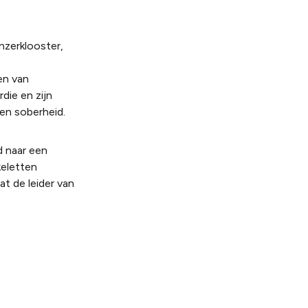
nzerklooster,
en van
die en zijn
gen soberheid.
d naar een
keletten
t de leider van