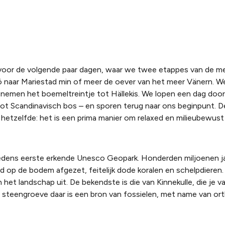
s voor de volgende paar dagen, waar we twee etappes van de 
ö naar Mariestad min of meer de oever van het meer Vänern. We
n nemen het boemeltreintje tot Hällekis. We lopen een dag doo
ot Scandinavisch bos – en sporen terug naar ons beginpunt. 
hetzelfde: het is een prima manier om relaxed en milieubewust
Zwedens eerste erkende Unesco Geopark. Honderden miljoenen j
rd op de bodem afgezet, feitelijk dode koralen en schelpdieren
het landschap uit. De bekendste is die van Kinnekulle, die je va
ge steengroeve daar is een bron van fossielen, met name van or