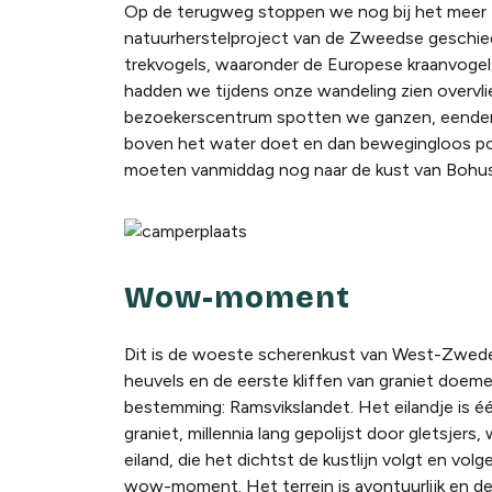
Op de terugweg stoppen we nog bij het meer 
natuurherstelproject van de Zweedse geschied
trekvogels, waaronder de Europese kraanvogel.
hadden we tijdens onze wandeling zien overvlie
bezoekerscentrum spotten we ganzen, eenden, 
boven het water doet en dan bewegingloos pos
moeten vanmiddag nog naar de kust van Bohusl
Wow-moment
Dit is de woeste scherenkust van West-Zweden
heuvels en de eerste kliffen van graniet doem
bestemming: Ramsvikslandet. Het eilandje is éé
graniet, millennia lang gepolijst door gletsjer
eiland, die het dichtst de kustlijn volgt en vo
wow-moment. Het terrein is avontuurlijk en de 