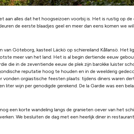
iet aan alles dat het hoogseizoen voorbij is. Het is rustig op d
n kleuren de eerste blaadjes geel en meer dan eens komen we wil
n van Göteborg, kasteel Läckö op schiereiland Kållansö. Het li
ootste meer van het land. Het is al begin dertiende eeuw gebou
ie die in de zeventiende eeuw de plek zijn barokke luister scho
gondische reputatie hoog te houden en in de weelderig gedec
er vonden orgiastische feesten plaats: tijdens diners waren dert
n liter wijn per genodigde gerekend. De la Gardie was een bela
nog een korte wandeling langs de granieten oever van het schi
 werken. We besluiten de dag met een heerlijk diner in restauran