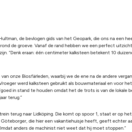
ultman, de bevlogen gids van het Geopark, die ons na een heerl
rond de groeve. Vanaf de rand hebben we een perfect uitzicht
ijn. “Denk eraan: één centimeter kalksteen betekent 10 duizend 
 van onze Biosfärleden, waarbij we de ene na de andere verg
Vroeger werd kalksteen gebruikt als bouwmateriaal en voor he
goed in stand te houden omdat het de trots is van de lokale be
aar terug.”
ein terug naar Lidköping. Die komt op spoor 1, staat er op het 
 Göteborger, die hier een vakantiehuisje heeft, geeft echter a
Omdat anders de machinist niet weet dat hij moet stoppen.”