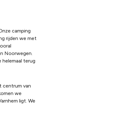
. Onze camping
ng rijden we met
ooral
 in Noorwegen.
 helemaal terug
et centrum van
s komen we
Varnhem ligt. We