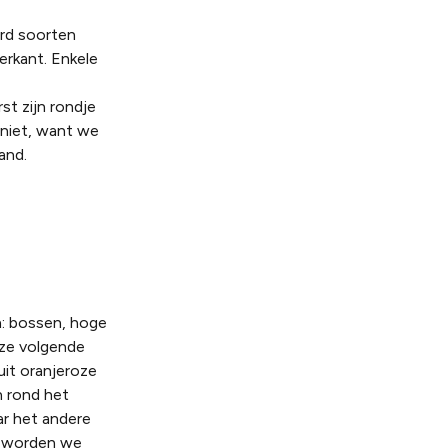
erd soorten
erkant. Enkele
t zijn rondje
niet, want we
and.
h: bossen, hoge
nze volgende
uit oranjeroze
n rond het
ar het andere
al worden we