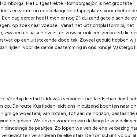
Hornborga. Het uitgestrekte Hornborgasjön is het grootste
enis en vormt nu een belangrijke etappeplaats voor driehond
 Een dag eerder heeft men er nog 21 duizend geteld aan de ov
gen, op zoek naar voedsel. Vanaf het uitzichtplatform bij het
zwanen en aalscholvers, en zowaar ook een zeearend die eers
tvat op een uitstekende dode tak. Zoveel geduld hebben wij 
än rijden, voor de derde bestemming in ons rondje Västergötl
. Voorbij de stad Uddevalla verandert het landschap drastisc
en op. De route Kustleden leidt ons in duizend bochten naar o
n grillige woestenij van rotsen, tot aan de horizon, bestaande 
s, wind en golven. We kiezen voor een van de langste wandelinge
lgen blindelings de paaltjes. Zo lopen we van de ene verbazing na
vergezichten veranderen bij elke stap. De zon schijnt volop, 