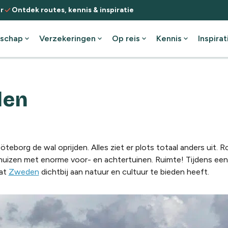
check
r
Ontdek routes, kennis & inspiratie
schap
expand_more
Verzekeringen
expand_more
Op reis
expand_more
Kennis
expand_more
Inspirat
den
eborg de wal oprijden. Alles ziet er plots totaal anders uit. 
huizen met enorme voor- en achtertuinen. Ruimte! Tijdens een 
wat
Zweden
dichtbij aan natuur en cultuur te bieden heeft.