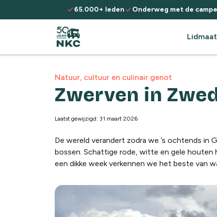
Spring naar de inhoud
check
check
65.000+ leden
Onderweg met de campe
Lidmaat
Natuur, cultuur en culinair genot
Zwerven in Zwe
Laatst gewijzigd: 31 maart 2026
De wereld verandert zodra we ’s ochtends in Göt
bossen. Schattige rode, witte en gele houten 
een dikke week verkennen we het beste van 