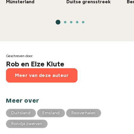
Münsterland
Duitse grensstreek
Be
Geschreven door:
Rob en Elze Klute
Meer van deze auteur
Meer over
Duitsland
Emsland
Reisverhalen
Rondje zwerven