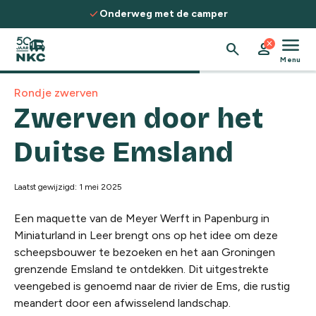
Spring naar de inhoud
check
nderweg met de camper
Ontdek rout
menu
close
search
person
Menu
Rondje zwerven
Zwerven door het
Duitse Emsland
Laatst gewijzigd: 1 mei 2025
Een maquette van de Meyer Werft in Papenburg in
Miniaturland in Leer brengt ons op het idee om deze
scheepsbouwer te bezoeken en het aan Groningen
grenzende Emsland te ontdekken. Dit uitgestrekte
veengebed is genoemd naar de rivier de Ems, die rustig
meandert door een afwisselend landschap.