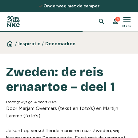
Spring naar de inhoud
check
Onderweg met de camper
menu
close
search
person
Menu
home
/
Inspiratie
/
Denemarken
Zweden: de reis
ernaartoe – deel 1
Laatst gewijzigd: 4 maart 2025
Door Marjam Overmars (tekst en foto’s) en Martijn
Lamme (foto’s)
Je kunt op verschillende manieren naar Zweden; wij
kiezen voor een Deense route. Eerst met de veerboot