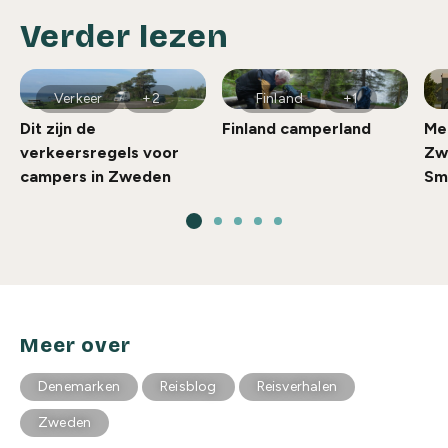
Verder lezen
Verkeer
+2
Finland
+1
Dit zijn de
Finland camperland
Me
verkeersregels voor
Zw
campers in Zweden
Sm
Meer over
Denemarken
Reisblog
Reisverhalen
Zweden