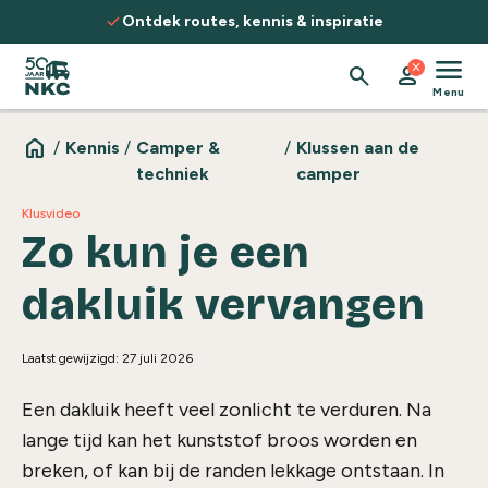
Spring naar de inhoud
check
Ontdek routes, kennis & inspiratie
menu
close
search
person
Menu
home
/
Kennis
/
Camper &
/
Klussen aan de
techniek
camper
Klusvideo
Zo kun je een
dakluik vervangen
Laatst gewijzigd: 27 juli 2026
Een dakluik heeft veel zonlicht te verduren. Na
lange tijd kan het kunststof broos worden en
breken, of kan bij de randen lekkage ontstaan. In