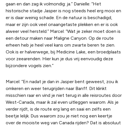
gaan en dan zag ik volmondig: ja.” Danielle: “Het
historische stadje Jasper is nog steeds heel erg mooi en
er is daar weinig schade. En de natuur is beschadigd,
maar er zijn ook veel onaangetaste plekken en er is ook
alweer veel hersteld.” Marcel: “Wat je zeker moet doen is
een detour maken naar Maligne Canyon. Op de route
erheen heb je heel veel kans om zwarte beren te zien.
Ook is er halverwege, bij Medicine Lake, een broedplaats
voor zeearenden. Hier kun je dus vrij eenvoudig deze
bijzondere vogels zien.”
Marcel: “En nadat je dan in Jasper bent geweest, zou ik
omkeren en weer terugrijden naar Banff. Dit klinkt
misschien raar en vind je niet terug in alle reisroutes door
West-Canada, maar ik zal even uitleggen waarom. Als je
verder rijdt, is de route erg lang en saai en zelfs een
beetje lelijk. Dus waarom zou je niet nog een keertje
over de mooiste weg van Canada rijden? Dat is absoluut