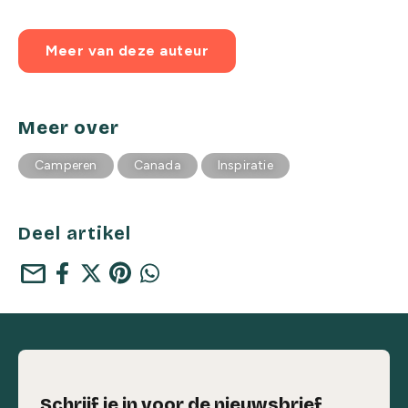
Meer van deze auteur
Meer over
Camperen
Canada
Inspiratie
Deel artikel
mail
Schrijf je in voor de nieuwsbrief