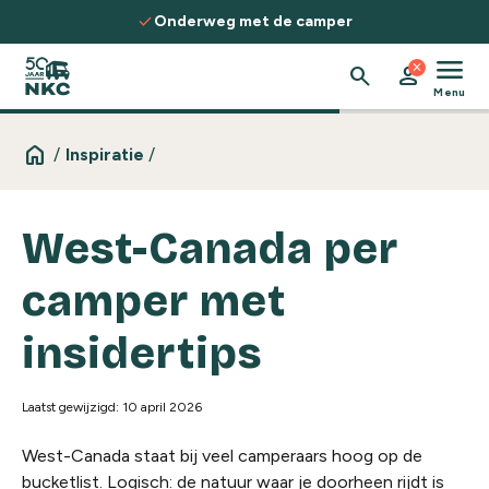
Spring naar de inhoud
check
Ontdek routes, kennis & inspiratie
menu
close
search
person
Menu
home
/
Inspiratie
/
West-Canada per
camper met
insidertips
Laatst gewijzigd: 10 april 2026
West-Canada staat bij veel camperaars hoog op de
bucketlist. Logisch: de natuur waar je doorheen rijdt is