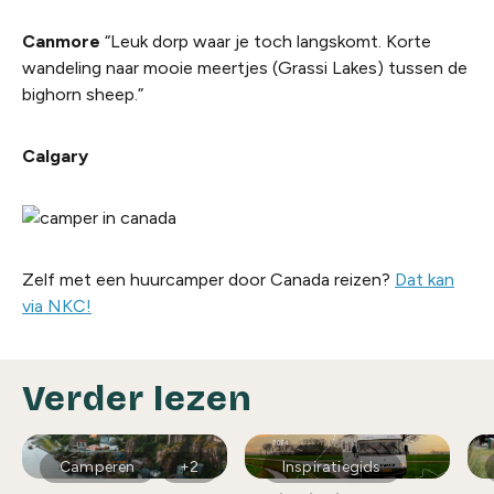
Canmore
“Leuk dorp waar je toch langskomt. Korte
wandeling naar mooie meertjes (Grassi Lakes) tussen de
bighorn sheep.”
Calgary
Zelf met een huurcamper door Canada reizen?
Dat kan
via NKC!
Verder lezen
Camperen
+2
Inspiratiegids