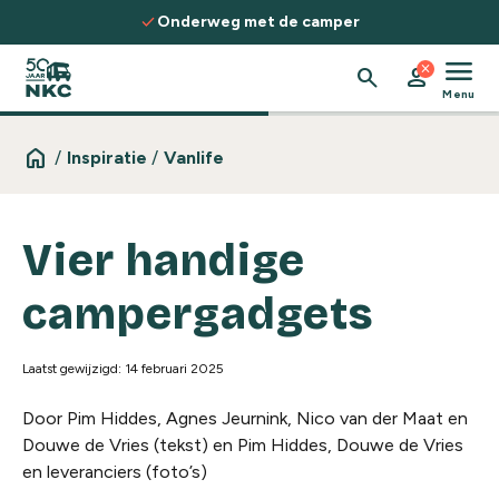
Spring naar de inhoud
check
check
Onderweg met de camper
Ontd
menu
close
search
person
Menu
home
/
Inspiratie
/
Vanlife
Vier handige
campergadgets
Laatst gewijzigd: 14 februari 2025
Door Pim Hiddes, Agnes Jeurnink, Nico van der Maat en
Douwe de Vries (tekst) en Pim Hiddes, Douwe de Vries
en leveranciers (foto’s)