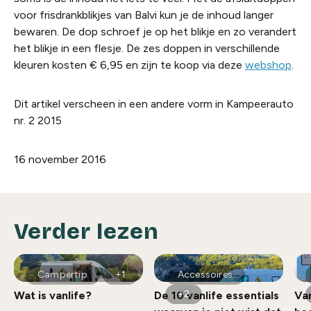
voor frisdrankblikjes van Balvi kun je de inhoud langer
bewaren. De dop schroef je op het blikje en zo verandert
het blikje in een flesje. De zes doppen in verschillende
kleuren kosten € 6,95 en zijn te koop via deze
webshop
.
Dit artikel verscheen in een andere vorm in Kampeerauto
nr. 2 2015
16 november 2016
Verder lezen
Campertip
+1
Accessoires
+2
Wat is vanlife?
De 10 vanlife essentials
Van