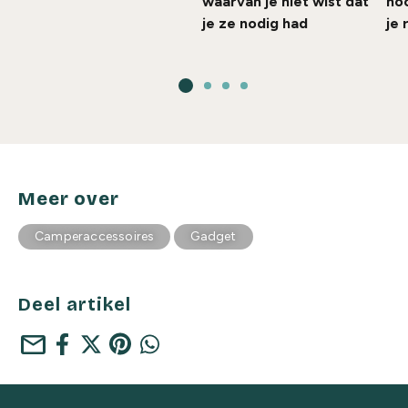
waarvan je niet wist dat
ho
je ze nodig had
je
Meer over
Camperaccessoires
Gadget
Deel artikel
mail