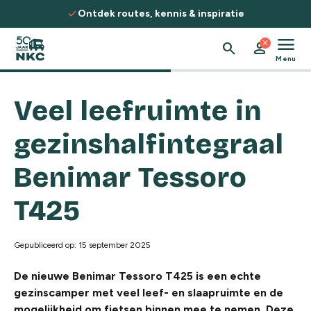
Spring naar de inhoud
check
Ontdek routes, kennis & inspiratie
menu
close
search
person
Menu
Veel leefruimte in
gezinshalfintegraal
Benimar Tessoro
T425
Gepubliceerd op: 15 september 2025
De nieuwe Benimar Tessoro T425 is een echte
gezinscamper met veel leef- en slaapruimte en de
mogelijkheid om fietsen binnen mee te nemen.
Deze