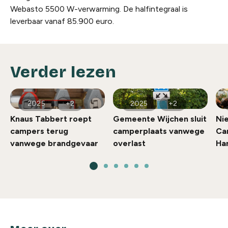
Webasto 5500 W-verwarming. De halfintegraal is
leverbaar vanaf 85.900 euro.
Verder lezen
2025
+2
2025
+2
Knaus Tabbert roept
Gemeente Wijchen sluit
Nie
campers terug
camperplaats vanwege
Ca
vanwege brandgevaar
overlast
Ha