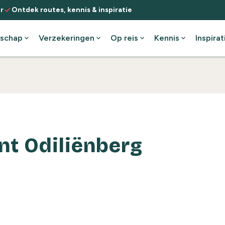
check
r
Ontdek routes, kennis & inspiratie
schap
expand_more
Verzekeringen
expand_more
Op reis
expand_more
Kennis
expand_more
Inspirat
nt Odiliënberg