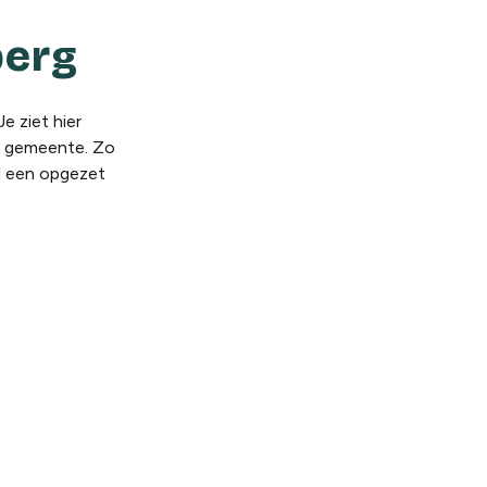
berg
e ziet hier
en gemeente. Zo
el een opgezet