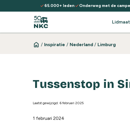
Spring naar de inhoud
check
check
65.000+ leden
Onderweg met de campe
Lidmaat
home
/
Inspiratie
/
Nederland
/
Limburg
Tussenstop in Si
Laatst gewijzigd: 6 februari 2025
1 februari 2024