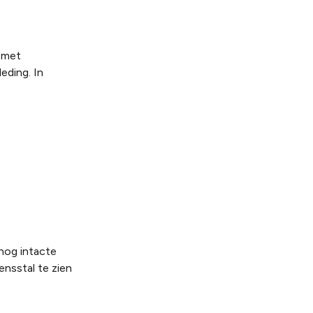
m met
eding. In
 nog intacte
ensstal te zien