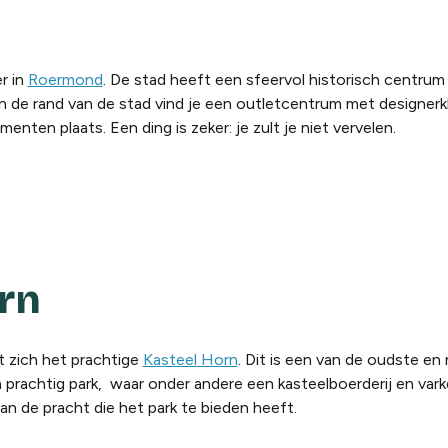
r in
Roermond
. De stad heeft een sfeervol historisch centru
Aan de rand van de stad vind je een outletcentrum met designerkl
ten plaats. Een ding is zeker: je zult je niet vervelen.
orn
t zich het prachtige
Kasteel Horn
. Dit is een van de oudste en
prachtig park, waar onder andere een kasteelboerderij en vark
van de pracht die het park te bieden heeft.