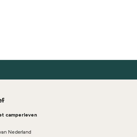
ef
het camperleven
van Nederland