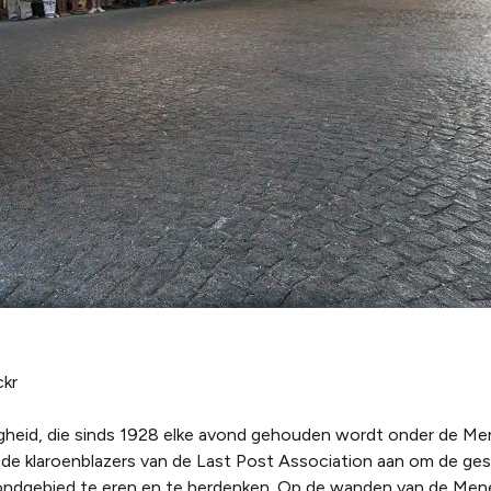
ckr
htigheid, die sinds 1928 elke avond gehouden wordt onder de 
den de klaroenblazers van de Last Post Association aan om de g
rondgebied te eren en te herdenken. Op de wanden van de Me