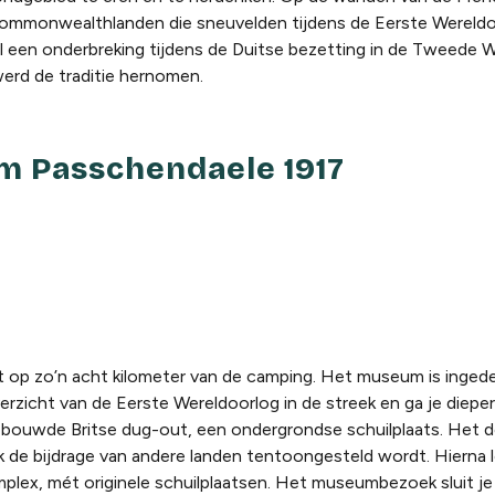
Commonwealthlanden die sneuvelden tijdens de Eerste Wereld
 een onderbreking tijdens de Duitse bezetting in de Tweede W
erd de traditie hernomen.
m Passchendaele 1917
t op zo’n acht kilometer van de camping. Het museum is ingedee
verzicht van de Eerste Wereldoorlog in de streek en ga je dieper 
gebouwde Britse dug-out, een ondergrondse schuilplaats. Het d
de bijdrage van andere landen tentoongesteld wordt. Hierna l
lex, mét originele schuilplaatsen. Het museumbezoek sluit je 