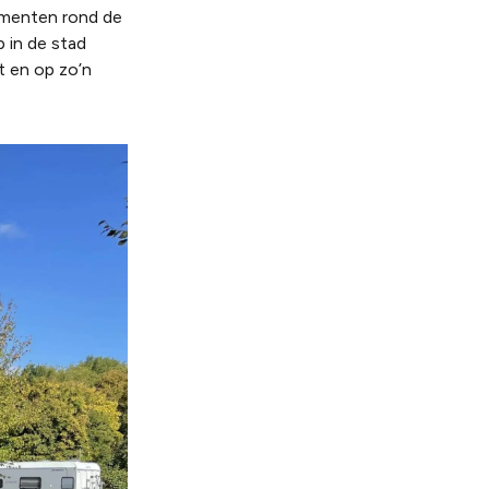
umenten rond de
 in de stad
t en op zo’n