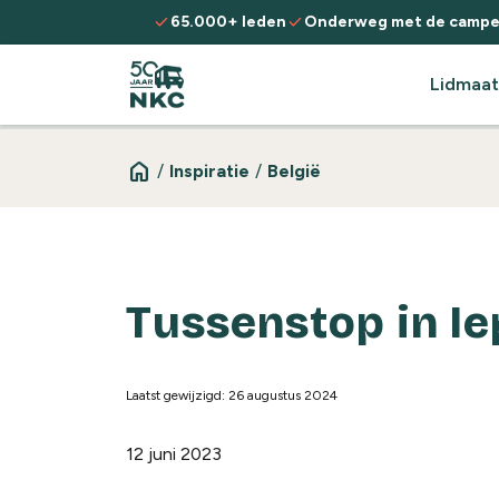
Spring naar de inhoud
check
check
65.000+ leden
Onderweg met de campe
Lidmaat
home
/
Inspiratie
/
België
Tussenstop in Ie
Laatst gewijzigd: 26 augustus 2024
12 juni 2023