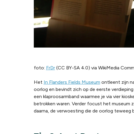
foto:
FrDr
(CC BY-SA 4.0) via WikiMedia Com
Het
In Flanders Fields Museum
ontleent zijn n
oorlog en bevindt zich op de eerste verdieping v
een klaproosarmband waarmee je via vier kiosk
betrokken waren. Verder focust het museum zich
daarna, de verwoesting die de oorlog teweeg b