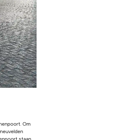
Menenpoort. Om
esneuvelden
nenpoort staan