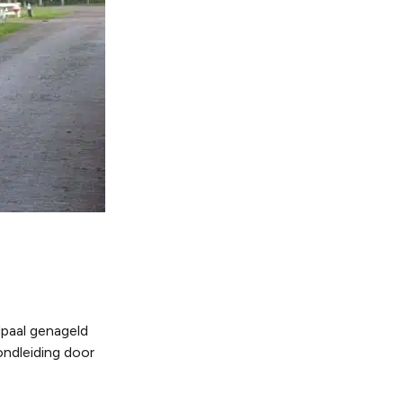
dpaal genageld
ondleiding door