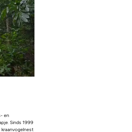
s- en
apje. Sinds 1999
te kraanvogelnest