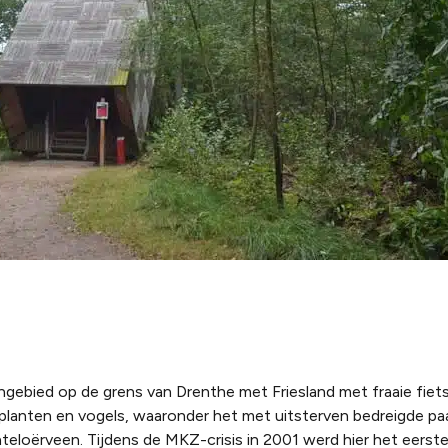
ngebied op de grens van Drenthe met Friesland met fraaie fiet
planten en vogels, waaronder het met uitsterven bedreigde pa
ochteloërveen. Tijdens de MKZ-crisis in 2001 werd hier het eers