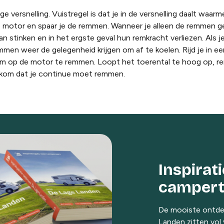
age versnelling. Vuistregel is dat je in de versnelling daalt waar
de motor en spaar je de remmen. Wanneer je alleen de remmen g
an stinken en in het ergste geval hun remkracht verliezen. Als 
men weer de gelegenheid krijgen om af te koelen. Rijd je in e
g om op de motor te remmen. Loopt het toerental te hoog op, re
rkom dat je continue moet remmen.
Inspirat
campert
De mooiste ontdek
Landen zitten vol