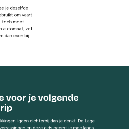
mee je dezelfde
ebruikt om vaart
je toch moet
en automaat, zet
m dan even bij
ie voor je volgende
rip
kingen liggen dichterbij dan je denkt. De Lage
 verrassingen en deze gids neemt je mee langs