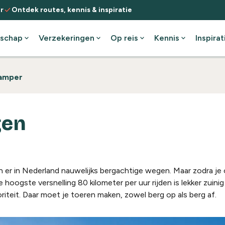
check
r
Ontdek routes, kennis & inspiratie
schap
expand_more
Verzekeringen
expand_more
Op reis
expand_more
Kennis
expand_more
Inspirat
camper
gen
n er in Nederland nauwelijks bergachtige wegen. Maar zodra je
 hoogste versnelling 80 kilometer per uur rijden is lekker zuinig
oriteit. Daar moet je toeren maken, zowel berg op als berg af.