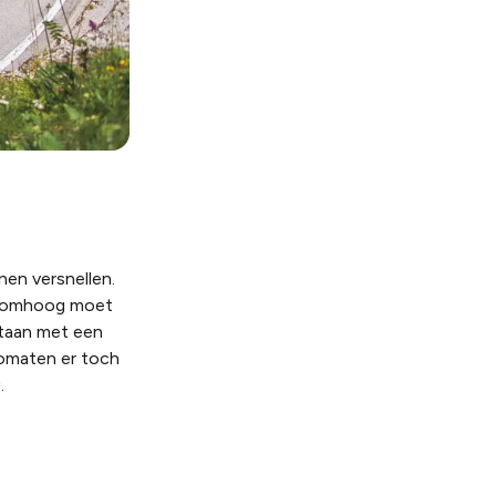
nen versnellen.
ing omhoog moet
staan met een
tomaten er toch
.