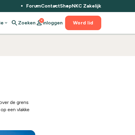
Forum
Contact
Shop
NKC Zakelijk
close
search
person
ie
expand_more
Zoeken
Inloggen
Word lid
 over de grens
 op een vlakke