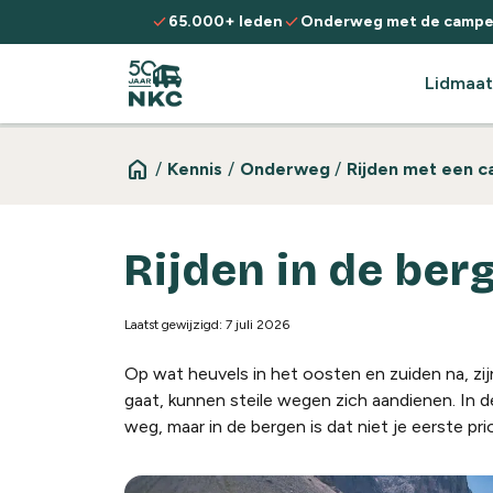
Spring naar de inhoud
check
check
65.000+ leden
Onderweg met de campe
Lidmaat
home
/
Kennis
/
Onderweg
/
Rijden met een 
Rijden in de ber
Laatst gewijzigd: 7 juli 2026
Op wat heuvels in het oosten en zuiden na, zij
gaat, kunnen steile wegen zich aandienen. In de
weg, maar in de bergen is dat niet je eerste pri