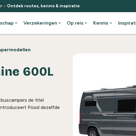
check
r
Ontdek routes, kennis & inspiratie
schap
expand_more
Verzekeringen
expand_more
Op reis
expand_more
Kennis
expand_more
Inspirat
permodellen
ine 600L
 buscampers de titel
introduceert Pössl dezelfde