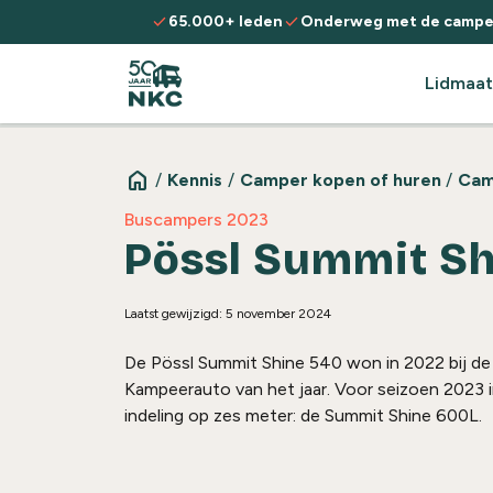
Spring naar de inhoud
check
check
65.000+ leden
Onderweg met de campe
Lidmaat
home
/
Kennis
/
Camper kopen of huren
/
Cam
Buscampers 2023
Pössl Summit Sh
Laatst gewijzigd: 5 november 2024
De Pössl Summit Shine 540 won in 2022 bij de
Kampeerauto van het jaar. Voor seizoen 2023 
indeling op zes meter: de Summit Shine 600L.