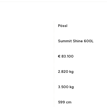
Pössl
Summit Shine 600L
€ 83.100
2.820 kg
3.500 kg
599 cm