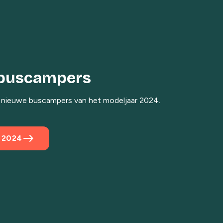
buscampers
 nieuwe buscampers van het modeljaar 2024.
east
 2024