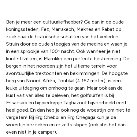
Ben je meer een cultuurliefhebber? Ga dan in de oude
koningssteden, Fez,
Marrakech
, Meknes en Rabat op
zoek naar de historische schatten van het verleden.
Struin door de oude steegjes van de
medina en waan je
in een sprookje van 1001 nacht. Ook wanneer je niet
kunt stilzitten
,
is Marokko een perfecte bestemming. De
bergen in het noorden zijn het
ultieme
terrein voor
avontuurlijke trektochten en beklimmingen. De hoogste
berg van Noord-Afrika,
Toubkal
(4.167 meter), is een
leuke uitdaging om
omhoog te gaan
. Maar ook aan de
kust valt van alles te beleven, het golfsurfen is bij
Essaouira
en hippiedorpje
Taghazout
bijvoorbeeld echt
heel goed.
En dan heb je ook nog de woestijn om niet te
vergeten! Bij Erg
Chebbi
en Erg
Chegaga
kun je de
woestijn bezoeken en er zelfs slapen (ook al is het dan
even niet in je camper).