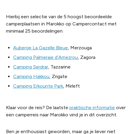
Hierbij een selectie van de 5 hoogst beoordeelde
camperplaatsen in Marokko op Campercontac
t
met
minimaal 25 beoordelingen:
Auberge
La Gazelle Bleue
,
Merzouga
Camping
Palmeraie
d’Amezro
u
, Zagora
Camping
Serdrar
,
Tazzarine
Camping
Hakkou
,
Zrigate
Camping
Erkounte
Park
,
Mirleft
Klaar voor de reis?
De laatste
pr
aktische
informatie
over
een camperreis naar Marokko
vind je in dit overzicht.
B
en je enthousiast geworden, maar ga je liever niet