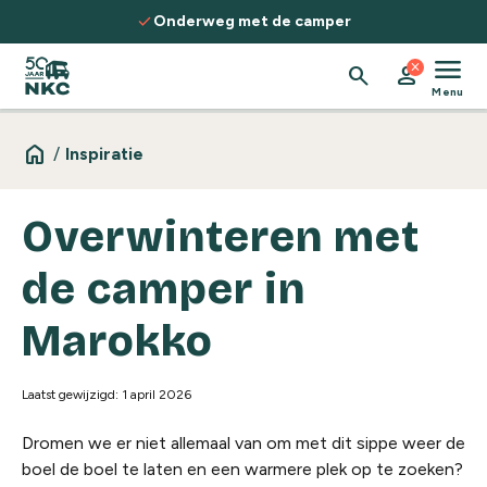
Spring naar de inhoud
check
eg met de camper
Ontdek routes, ke
menu
close
search
person
Menu
home
/
Inspiratie
Overwinteren met
de camper in
Marokko
Laatst gewijzigd: 1 april 2026
Dromen we er niet allemaal van om met dit sippe weer de
boel de boel te laten en een warmere plek op te zoeken?