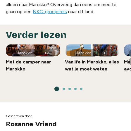
alleen naar Marokko? Overweeg dan eens om mee te
gaan op een
NKC-groepsreis
naar dit land.
Verder lezen
Marokko
+4
Marokko
+1
Met de camper naar
Vanlife in Marokko; alles
Ma
Marokko
wat je moet weten
av
Geschreven door:
Rosanne Vriend