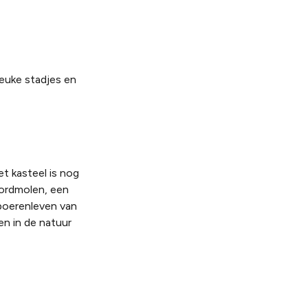
euke stadjes en
t kasteel is nog
ordmolen, een
 boerenleven van
en in de natuur