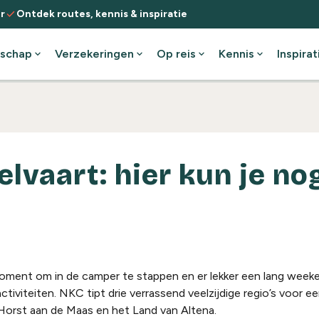
check
r
Ontdek routes, kennis & inspiratie
schap
expand_more
Verzekeringen
expand_more
Op reis
expand_more
Kennis
expand_more
Inspirat
vaart: hier kun je no
ent om in de camper te stappen en er lekker een lang weeke
ctiviteiten. NKC tipt drie verrassend veelzijdige regio’s voor ee
orst aan de Maas en het Land van Altena.