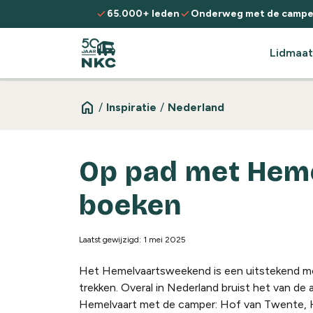
Spring naar de inhoud
check
check
65.000+ leden
Onderweg met de campe
Lidmaat
home
/
Inspiratie
/
Nederland
Op pad met Hemel
boeken
Laatst gewijzigd: 1 mei 2025
Het Hemelvaartsweekend is een uitstekend mom
trekken. Overal in Nederland bruist het van de a
Hemelvaart met de camper: Hof van Twente, H