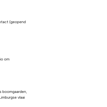
ntact
(geopend
gio om
ngs boomgaarden,
imburgse vlaai