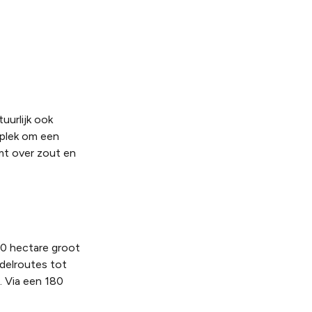
uurlijk ook
 plek om een
mt over zout en
00 hectare groot
ndelroutes tot
. Via een 180