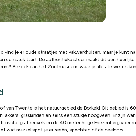
o vind je er oude straatjes met vakwerkhuizen, maar je kunt nat
en een stuk taart. De authentieke sfeer maakt dit een heerlijke
useum? Bezoek dan het Zoutmuseum, waar je alles te weten ko
d
f van Twente is het natuurgebied de Borkeld. Dit gebied is 6
en, akkers, graslanden en zelfs een stukje hoogveen. Er zijn wa
historische grafheuvels en de 40 meter hoge Friezenberg voeren
Met wat mazzel spot je er reeën, spechten of de geelgors.