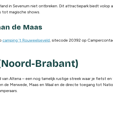
land in Sevenum niet ontbreken. Dit attractiepark biedt volop 
s tot magische shows.
aan de Maas
op
camping ’t Rouweelseveld
, sitecode 20392 op Campercont
(Noord-Brabant)
van Altena – een nog tamelijk rustige streek waar je fietst e
ussen de Merwede, Maas en Waal en de directe toegang tot Natio
amperaars.