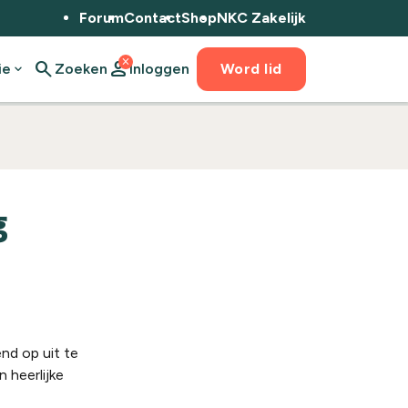
Forum
Contact
Shop
NKC Zakelijk
close
search
person
ie
expand_more
Zoeken
Inloggen
Word lid
g
nd op uit te
n heerlijke