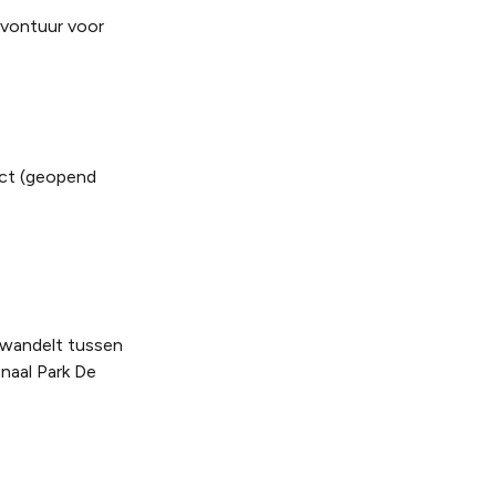
avontuur voor
act
(geopend
n wandelt tussen
naal Park De