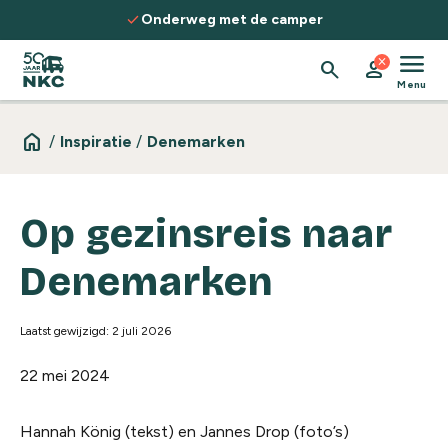
Spring naar de inhoud
check
Ontdek routes, kennis & inspiratie
menu
close
search
person
Menu
home
/
Inspiratie
/
Denemarken
Op gezinsreis naar
Denemarken
Laatst gewijzigd: 2 juli 2026
22 mei 2024
Hannah König (tekst) en Jannes Drop (foto’s)