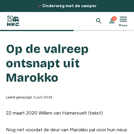
Spring naar de inhoud
check
Onderweg met de camper
menu
close
search
person
Menu
Op de valreep
ontsnapt uit
Marokko
Laatst gewijzigd: 5 juni 2024
22 maart 2020
Willem van Hamersvelt (tekst)
Nog net voordat de deur van Marokko pal voor hun neus