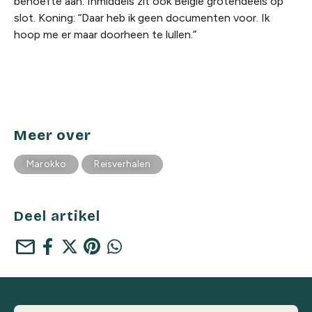
behoefte aan. Inmiddels zit ook België grotendeels op
slot. Koning: “Daar heb ik geen documenten voor. Ik
hoop me er maar doorheen te lullen.”
Meer over
Marokko
Reisverhalen
Deel artikel
mail