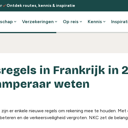
check
r
Ontdek routes, kennis & inspiratie
schap
expand_more
Verzekeringen
expand_more
Op reis
expand_more
Kennis
expand_more
Inspirat
egels in Frankrijk in 
camperaar weten
n zijn er enkele nieuwe regels om rekening mee te houden. Met
erbeteren en de verkeersveiligheid vergroten. NKC zet de belangr