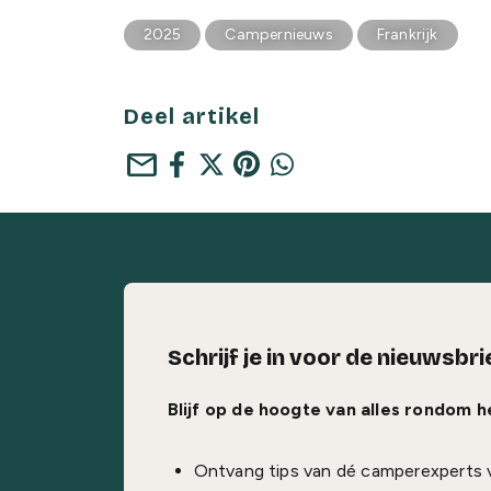
2025
Campernieuws
Frankrijk
Deel artikel
mail
Schrijf je in voor de nieuwsbri
Blijf op de hoogte van alles rondom 
Ontvang tips van dé camperexperts 