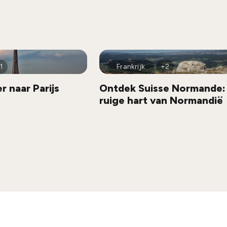
1
Frankrijk
+2
 naar Parijs
Ontdek Suisse Normande:
ruige hart van Normandië