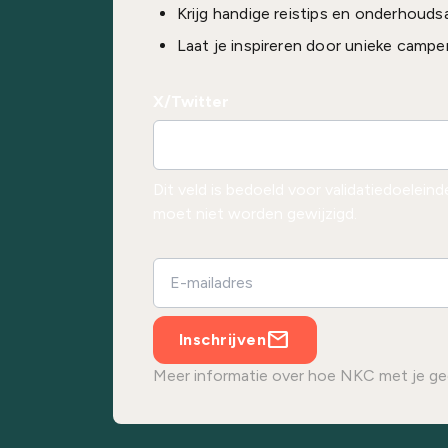
Krijg handige reistips en onderhouds
Laat je inspireren door unieke campe
X/Twitter
Dit veld is bedoeld voor validatiedoelein
moet niet worden gewijzigd.
Inschrijven
Meer informatie over hoe NKC met je ge