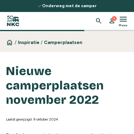
Spring naar de inhoud
check
Ontdek routes, kennis & inspiratie
menu
close
search
person
Menu
home
/
Inspiratie
/
Camperplaatsen
Nieuwe
camperplaatsen
november 2022
Laatst gewijzigd: 9 oktober 2024