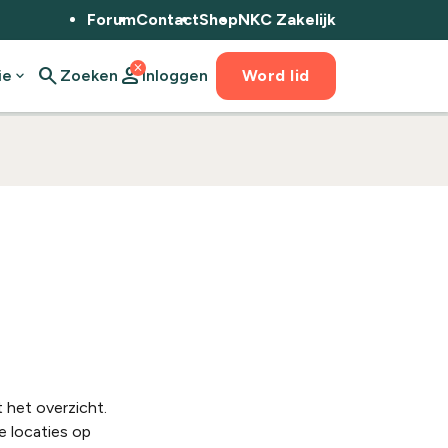
Forum
Contact
Shop
NKC Zakelijk
close
search
person
ie
expand_more
Zoeken
Inloggen
Word lid
 het overzicht.
e locaties op