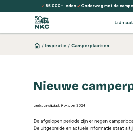
Spring naar de inhoud
check
check
65.000+ leden
Onderweg met de campe
Lidmaat
home
/
Inspiratie
/
Camperplaatsen
Nieuwe camperp
Laatst gewijzigd: 9 oktober 2024
De afgelopen periode zijn er negen camperlocat
De uitgebreide en actuele informatie staat alti