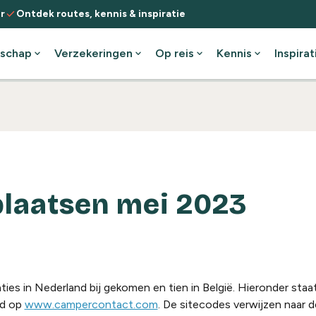
check
r
Ontdek routes, kennis & inspiratie
schap
expand_more
Verzekeringen
expand_more
Op reis
expand_more
Kennis
expand_more
Inspirat
laatsen mei 2023
ies in Nederland bij gekomen en tien in België. Hieronder staat
jd op
www.campercontact.com
. De sitecodes verwijzen naar d