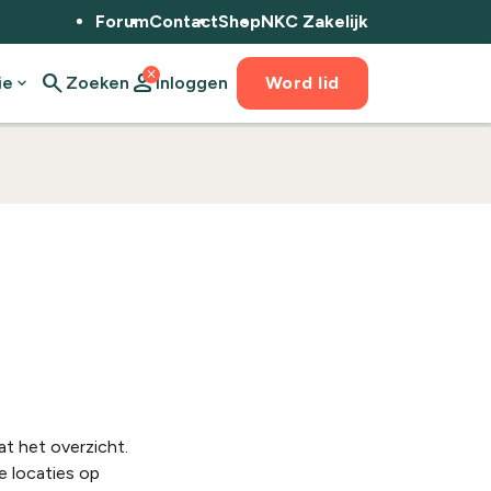
Forum
Contact
Shop
NKC Zakelijk
close
search
person
ie
expand_more
Zoeken
Inloggen
Word lid
at het overzicht.
e locaties op