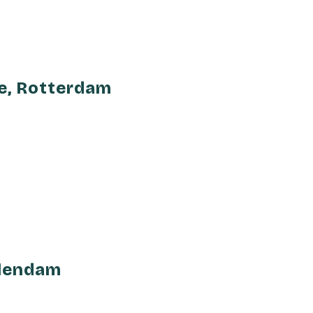
e, Rotterdam
llendam