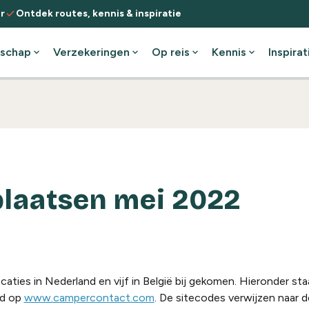
check
r
Ontdek routes, kennis & inspiratie
schap
expand_more
Verzekeringen
expand_more
Op reis
expand_more
Kennis
expand_more
Inspirat
laatsen mei 2022
aties in Nederland en vijf in België bij gekomen. Hieronder sta
jd op
www.campercontact.com
. De sitecodes verwijzen naar d