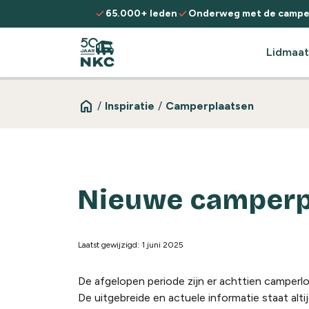
Spring naar de inhoud
check
check
65.000+ leden
Onderweg met de campe
Lidmaat
home
/
Inspiratie
/
Camperplaatsen
Nieuwe camperp
Laatst gewijzigd: 1 juni 2025
De afgelopen periode zijn er achttien camperloc
De uitgebreide en actuele informatie staat alti