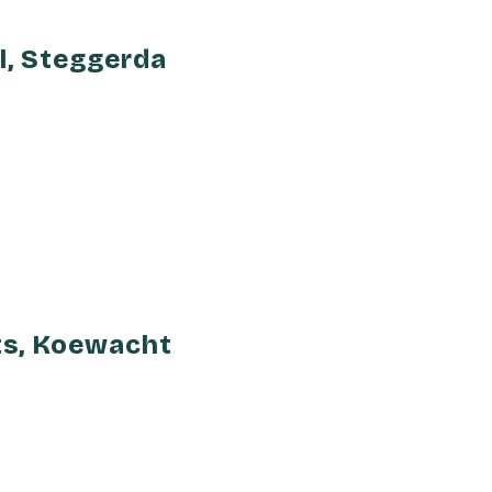
l, Steggerda
ts, Koewacht