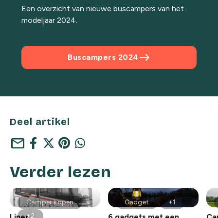
Een overzicht van nieuwe buscampers van het
modeljaar 2024.
east
Buscampers 2024
Deel artikel
mail
Verder lezen
Camper kopen
Gadget
+1
+2
Liner
6 gadgets met een
Ca