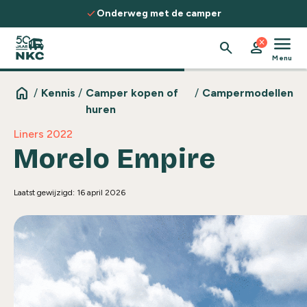
Spring naar de inhoud
check
 de camper
Ontdek routes, kennis & 
menu
close
search
person
Menu
home
/
Kennis
/
Camper kopen of
/
Campermodellen
huren
Liners 2022
Morelo Empire
Laatst gewijzigd: 16 april 2026