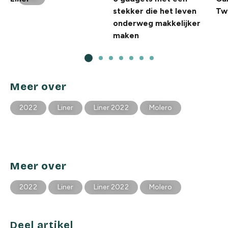
stekker die het leven
Two
onderweg makkelijker
maken
Meer over
2022
Liner
Liner 2022
Molero
Meer over
2022
Liner
Liner 2022
Molero
Deel artikel