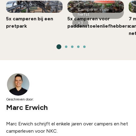
Camperen in de
herfst
5x camperen bij een
5x camperen voor
7 
+3
pretpark
paddenstoelenliefhebbers
ca
net
Geschreven door:
Marc Erwich
Marc Erwich schrijft el enkele jaren over campers en het
camperleven voor NKC.