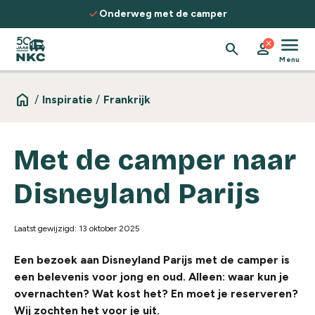
Spring naar de inhoud
check
Onderweg met de camper
menu
close
search
person
Menu
home
/
Inspiratie
/
Frankrijk
Met de camper naar
Disneyland Parijs
Laatst gewijzigd: 13 oktober 2025
Een bezoek aan Disneyland Parijs met de camper is
een belevenis voor jong en oud. Alleen: waar kun je
overnachten? Wat kost het? En moet je reserveren?
Wij zochten het voor je uit.