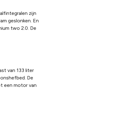
lfintegralen zijn
gram geslonken. En
ium two 2.0. De
st van 133 liter
soonshefbed. De
et een motor van