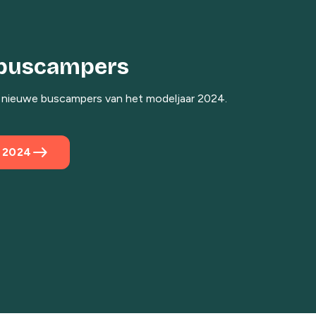
buscampers
 nieuwe buscampers van het modeljaar 2024.
east
 2024