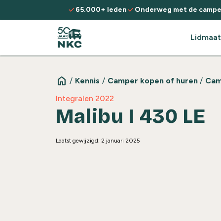
Spring naar de inhoud
check
check
65.000+ leden
Onderweg met de campe
Lidmaat
home
/
Kennis
/
Camper kopen of huren
/
Cam
Integralen 2022
Malibu I 430 LE
Laatst gewijzigd: 2 januari 2025