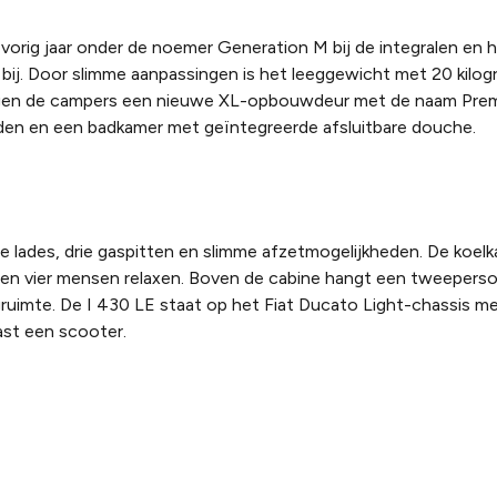
orig jaar onder de noemer Generation M bij de integralen en ha
 bij. Door slimme aanpassingen is het leeggewicht met 20 kilo
egen de campers een nieuwe XL-opbouwdeur met de naam Prem
den en een badkamer met geïntegreerde afsluitbare douche.
e lades, drie gaspitten en slimme afzetmogelijkheden. De koelka
nnen vier mensen relaxen. Boven de cabine hangt een tweeper
ruimte. De I 430 LE staat op het Fiat Ducato Light-chassis m
ast een scooter.