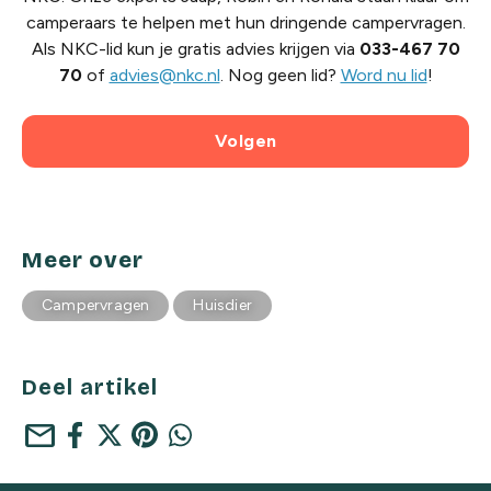
camperaars te helpen met hun dringende campervragen.
Als NKC-lid kun je gratis advies krijgen via
033-467 70
70
of
advies@nkc.nl
. Nog geen lid?
Word nu lid
!
Volgen
Meer over
Campervragen
Huisdier
Deel artikel
mail