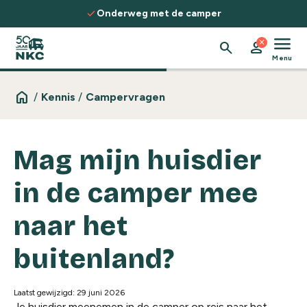
Spring naar de inhoud
check
Onderweg met de camper
menu
close
search
person
Menu
home
/
Kennis
/
Campervragen
Mag mijn huisdier
in de camper mee
naar het
buitenland?
Laatst gewijzigd: 29 juni 2026
Je huisdier meenemen in de camper op reis naar het