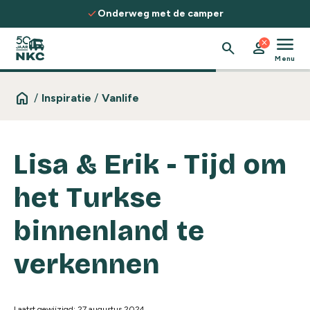
Spring naar de inhoud
check
met de camper
Ontdek routes, kennis
menu
close
search
person
Menu
home
/
Inspiratie
/
Vanlife
Lisa & Erik - Tijd om
het Turkse
binnenland te
verkennen
Laatst gewijzigd: 27 augustus 2024