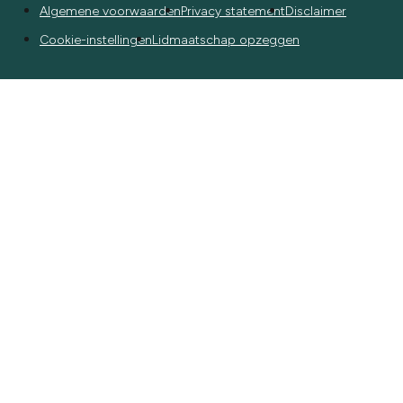
Algemene voorwaarden
Privacy statement
Disclaimer
Cookie-instellingen
Lidmaatschap opzeggen