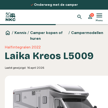
Spring naar de inhoud
check
Onderweg met de camper
menu
close
search
person
Menu
home
/
Kennis
/
Camper kopen of
/
Campermodellen
huren
Halfintegralen 2022
Laika Kreos L5009
Laatst gewijzigd: 16 april 2026