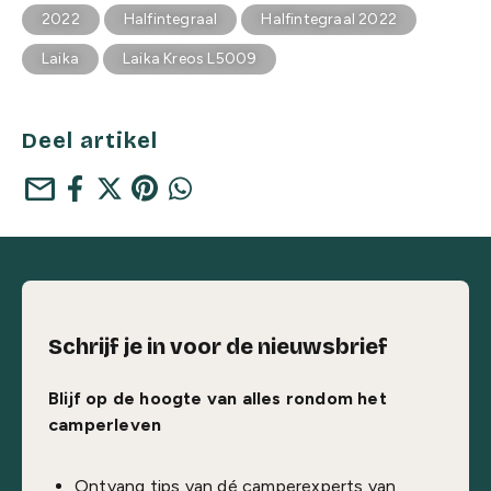
2022
Halfintegraal
Halfintegraal 2022
Laika
Laika Kreos L5009
Deel artikel
mail
Schrijf je in voor de nieuwsbrief
Blijf op de hoogte van alles rondom het
camperleven
Ontvang tips van dé camperexperts van