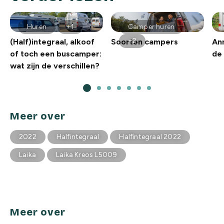
Huren
+1
Camper huren
+2
(Half)integraal, alkoof
Soorten campers
An
of toch een buscamper:
de 
wat zijn de verschillen?
Meer over
2022
Halfintegraal
Halfintegraal 2022
Laika
Laika Kreos L5009
Meer over