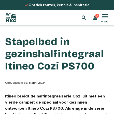
Spring naar de inhoud
check
Ontdek routes, kennis & inspiratie
menu
close
search
person
Menu
Stapelbed in
gezinshalfintegraal
Itineo Cozi PS700
Gepubliceerd op: 8 april 2024
Itineo breidt de halfintegraalserie Cozi uit met een
vierde camper: de speciaal voor gezinnen
ontworpen Itineo Cozi PS700. Als enige in de serie