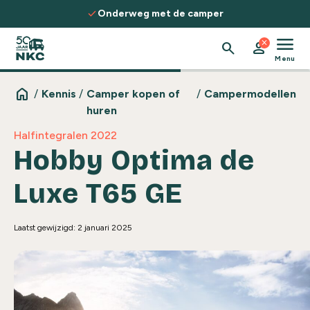
Spring naar de inhoud
check
rweg met de camper
Ontdek routes, 
menu
close
search
person
Menu
home
/
Kennis
/
Camper kopen of
/
Campermodellen
huren
Halfintegralen 2022
Hobby Optima de
Luxe T65 GE
Laatst gewijzigd: 2 januari 2025