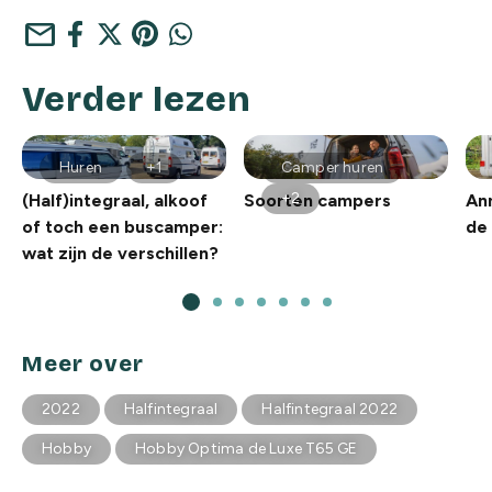
mail
Verder lezen
Huren
+1
Camper huren
+2
(Half)integraal, alkoof
Soorten campers
An
of toch een buscamper:
de 
wat zijn de verschillen?
Meer over
2022
Halfintegraal
Halfintegraal 2022
Hobby
Hobby Optima de Luxe T65 GE