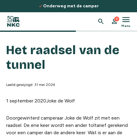
Spring naar de inhoud
check
Onderweg met de camper
menu
close
search
person
Menu
Het raadsel van de
tunnel
Laatst gewijzigd: 31 mei 2024
1 september 2020
Joke de Wolf
Doorgewinterd camperaar Joke de Wolf zit met een
raadsel. De ene keer wordt een ander toltarief gerekend
voor een camper dan de andere keer. Wat is er aan de