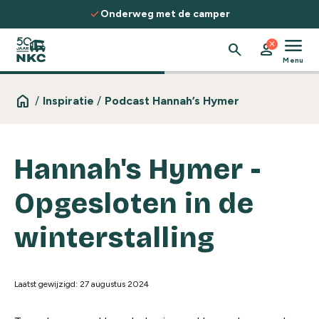
Spring naar de inhoud
check
Onderweg met de camper
menu
close
search
person
Menu
home
/
Inspiratie
/
Podcast Hannah’s Hymer
Hannah's Hymer -
Opgesloten in de
winterstalling
Laatst gewijzigd: 27 augustus 2024