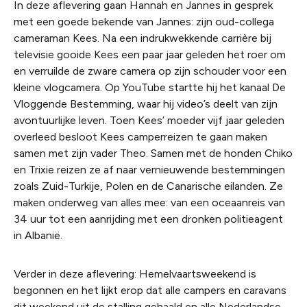
In deze aflevering gaan Hannah en Jannes in gesprek
met een goede bekende van Jannes: zijn oud-collega
cameraman Kees. Na een indrukwekkende carrière bij
televisie gooide Kees een paar jaar geleden het roer om
en verruilde de zware camera op zijn schouder voor een
kleine vlogcamera. Op YouTube startte hij het kanaal
De
Vloggende Bestemming
, waar hij video’s deelt van zijn
avontuurlijke leven. Toen Kees’ moeder vijf jaar geleden
overleed besloot Kees camperreizen te gaan maken
samen met zijn vader Theo. Samen met de honden Chiko
en Trixie reizen ze af naar vernieuwende bestemmingen
zoals Zuid-Turkije, Polen en de Canarische eilanden. Ze
maken onderweg van alles mee: van een oceaanreis van
34 uur tot een aanrijding met een dronken politieagent
in Albanië.
Verder in deze aflevering: Hemelvaartsweekend is
begonnen en het lijkt erop dat alle campers en caravans
dit weekend uit de stalling gehaald en alle Nederlandse