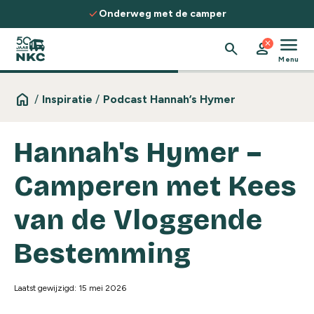
Spring naar de inhoud
check
Onderweg met de camper
menu
close
search
person
Menu
home
/
Inspiratie
/
Podcast Hannah’s Hymer
Hannah's Hymer –
Camperen met Kees
van de Vloggende
Bestemming
Laatst gewijzigd: 15 mei 2026