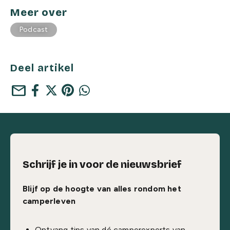
Meer over
Podcast
Deel artikel
mail
Schrijf je in voor de nieuwsbrief
Blijf op de hoogte van alles rondom het
camperleven
Ontvang tips van dé camperexperts van