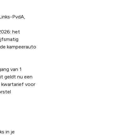
Links-PvdA,
2026: het
ijfsmatig
elde kampeerauto
gang van 1
it geldt nu een
 kwartarief voor
rstel
s in je