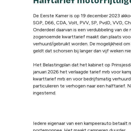
Halftarief motorrijtui
De Eerste Kamer is op 19 december 2023 akk
SGP, D66, CDA, Volt, PVV, SP, PvdD, VVD, Ch
Onderdeel daarvan is een verdubbeling van de m
zogenoemde kwarttarief maakt dan plaats voor he
verhuurd/gebruikt worden. De mogelijkheid om
geldt dat schorsen bij langer dan vijf weken niet-
Het Belastingplan dat het kabinet op Prinsje
januari 2026 het verlaagde tarief mrb voor kam
kwarttarief mrb en voor bedrijfsmatig verhuur
particulieren te verhogen naar een halftarief
ingestemd.
Iedere eigenaar van een kampeerauto betaalt mot
portemonnee. Het maakt camperen duurder.