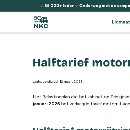
Spring naar de inhoud
check
check
65.000+ leden
Onderweg met de campe
Lidmaat
Halftarief motor
Laatst gewijzigd: 12 maart 2026
Het Belastingplan dat het kabinet op Prinsje
januari 2026
het verlaagde tarief motorrijtuig