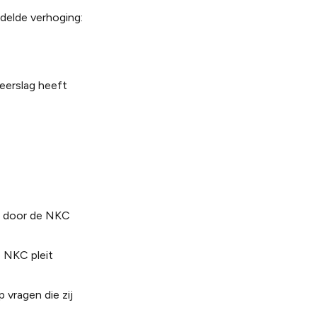
delde verhoging:
eerslag heeft
n door de NKC
e NKC pleit
vragen die zij