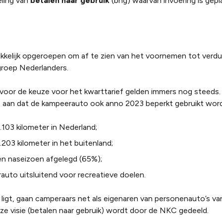
ling van
betalen naar gebruik
(bng) waarvan invoering is gepl
kkelijk opgeroepen om af te zien van het voornemen tot verdu
groep Nederlanders.
 voor de keuze voor het kwarttarief gelden immers nog steeds
aan dat de kampeerauto ook anno 2023 beperkt gebruikt word
103 kilometer in Nederland;
203 kilometer in het buitenland;
en naseizoen afgelegd (65%);
uto uitsluitend voor recreatieve doelen.
et ligt, gaan camperaars net als eigenaren van personenauto’s v
ze visie (betalen naar gebruik) wordt door de NKC gedeeld.