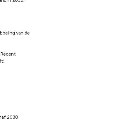
and in 2030.
bbeling van de
. Recent
t:
anaf 2030