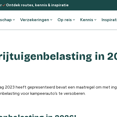
check
r
Ontdek routes, kennis & inspiratie
schap
expand_more
Verzekeringen
expand_more
Op reis
expand_more
Kennis
expand_more
Inspirat
rijtuigenbelasting in 2
sdag 2023 heeft gepresenteerd bevat een maatregel om met in
enbelasting voor kampeerauto’s te versoberen.