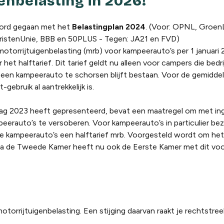
genbelasting in 2026!
oord gegaan met het
Belastingplan 2024
. (Voor: OPNL, Groen
ristenUnie, BBB en 50PLUS - Tegen: JA21 en FVD)
otorrijtuigenbelasting (mrb) voor kampeerauto’s per 1 januari 
t halftarief. Dit tarief geldt nu alleen voor campers die bedr
 een kampeerauto te schorsen blijft bestaan. Voor de gemidd
gebruik al aantrekkelijk is.
sdag 2023 heeft gepresenteerd, bevat een maatregel om met in
peerauto’s te versoberen. Voor kampeerauto’s in particulier bez
de kampeerauto’s een halftarief mrb. Voorgesteld wordt om het
. Na de Tweede Kamer heeft nu ook de Eerste Kamer met dit voo
orrijtuigenbelasting. Een stijging daarvan raakt je rechtstreek