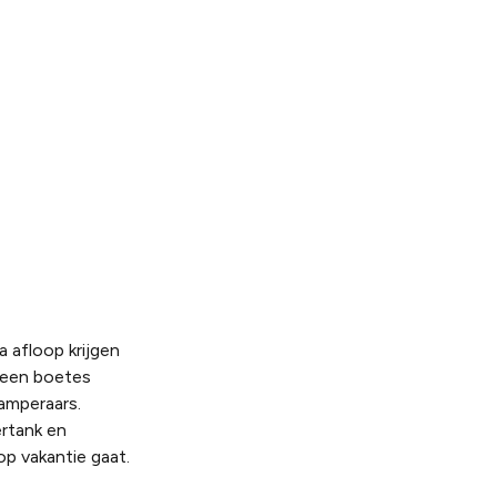
a afloop krijgen
 geen boetes
amperaars.
rtank en
op vakantie gaat.