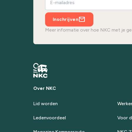
Inschrijven
Meer informatie over hoe NKC met je ge
Over NKC
Lid worden
Werken
Ledenvoordeel
Voor d
Magazine Kampeerauto
NKC Za