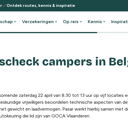
check
r
Ontdek routes, kennis & inspiratie
schap
expand_more
Verzekeringen
expand_more
Op reis
expand_more
Kennis
expand_more
Inspirat
dscheck campers in Bel
komende zaterdag 22 april van 8.30 tot 13 uur op vijf locaties e
eskundige vrijwilligers beoordelen technische aspecten van d
n het gewicht en laadvermogen. Pasar werkt hierbij samen met d
autokeuring die lid zijn van GOCA Vlaanderen.