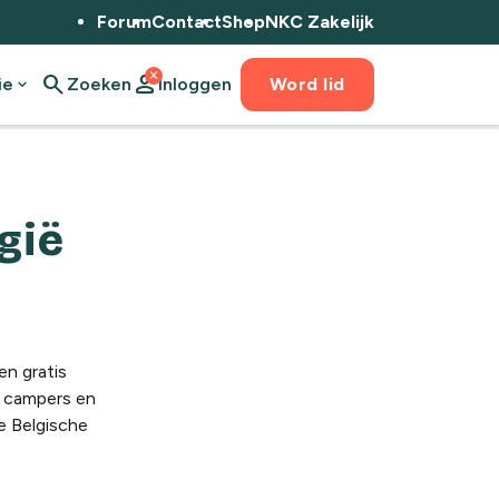
Forum
Contact
Shop
NKC Zakelijk
close
search
person
ie
expand_more
Zoeken
Inloggen
Word lid
gië
en gratis
e campers en
e Belgische