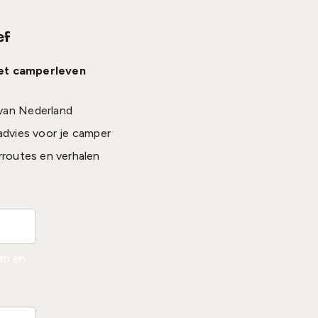
ef
het camperleven
van Nederland
advies voor je camper
rroutes en verhalen
den en