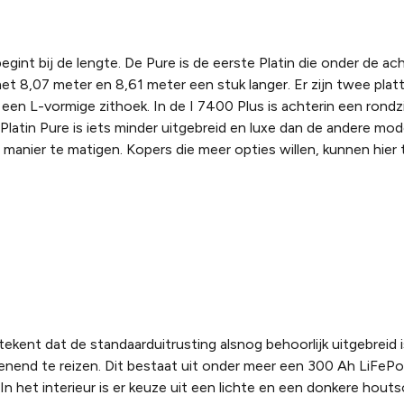
egint bij de lengte. De Pure is de eerste Platin die onder de acht
met 8,07 meter en 8,61 meter een stuk langer. Er zijn twee pla
en L-vormige zithoek. In de I 7400 Plus is achterin een rondzi
latin Pure is iets minder uitgebreid en luxe dan de andere model
 manier te matigen. Kopers die meer opties willen, kunnen hier
tekent dat de standaarduitrusting alsnog behoorlijk uitgebreid i
nend te reizen. Dit bestaat uit onder meer een 300 Ah LiFePo-
het interieur is er keuze uit een lichte en een donkere houts