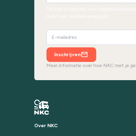
Dit veld is bedoeld voor validatiedoelein
moet niet worden gewijzigd.
Inschrijven
Meer informatie over hoe NKC met je ge
Over NKC