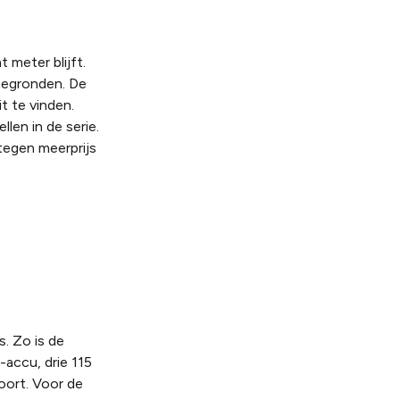
 meter blijft.
ttegronden. De
t te vinden.
len in de serie.
 tegen meerprijs
s. Zo is de
accu, drie 115
oort. Voor de