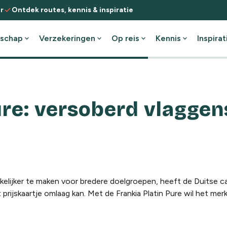
check
r
Ontdek routes, kennis & inspiratie
schap
expand_more
Verzekeringen
expand_more
Op reis
expand_more
Kennis
expand_more
Inspirat
ure: versoberd vlaggen
kkelijker te maken voor bredere doelgroepen, heeft de Duitse
prijskaartje omlaag kan. Met de Frankia Platin Pure wil het me