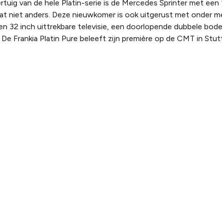
ertuig van de hele Platin-serie is de Mercedes Sprinter met ee
at niet anders. Deze nieuwkomer is ook uitgerust met onder 
en 32 inch uittrekbare televisie, een doorlopende dubbele bo
e Frankia Platin Pure beleeft zijn première op de CMT in Stuttg