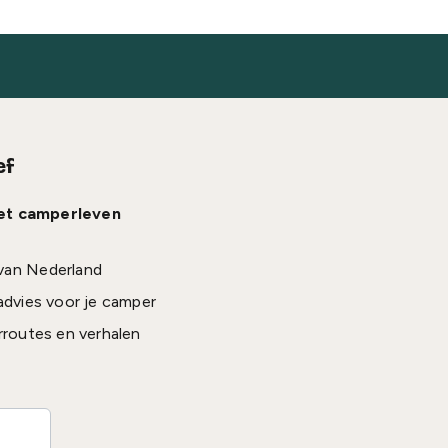
ef
het camperleven
van Nederland
advies voor je camper
rroutes en verhalen