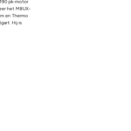
n 190 pk-motor
meer het MBUX-
dem en Thermo
art. Hij is