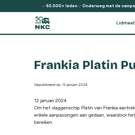
Spring naar de inhoud
check
check
65.000+ leden
Onderweg met de campe
Lidmaat
Frankia Platin P
Gepubliceerd op: 12 januari 2024
12 januari 2024
Om het vlaggenschip Platin van Frankia aantre
enkele aanpassingen aan gedaan, waardoor het 
bereiken.