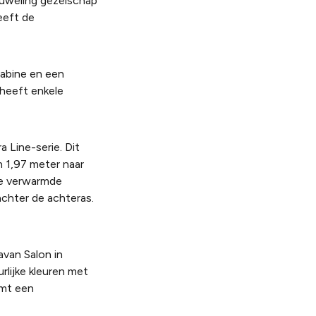
ieuweling gezelschap
eeft de
cabine en een
 heeft enkele
 Line-serie. Dit
 1,97 meter naar
 de verwarmde
achter de achteras.
avan Salon in
urlijke kleuren met
omt een