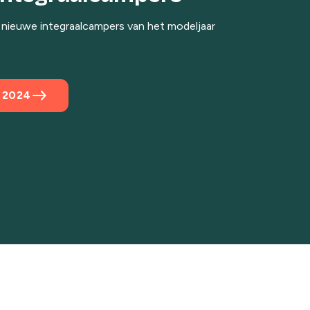
 nieuwe integraalcampers van het modeljaar
east
 2024