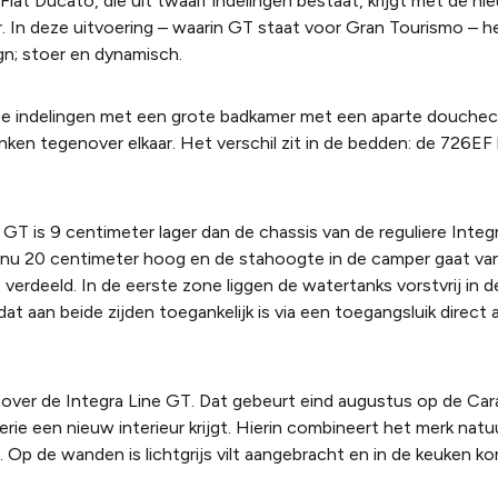
Fiat Ducato, die uit twaalf indelingen bestaat, krijgt met de n
 In deze uitvoering – waarin GT staat voor Gran Tourismo – h
gn; stoer en dynamisch.
twee indelingen met een grote badkamer met een aparte douche
nken tegenover elkaar. Het verschil zit in de bedden: de 726EF
GT is 9 centimeter lager dan de chassis van de reguliere Integra
 nu 20 centimeter hoog en de stahoogte in de camper gaat van
s verdeeld. In de eerste zone liggen de watertanks vorstvrij in
 aan beide zijden toegankelijk is via een toegangsluik direct 
n over de Integra Line GT. Dat gebeurt eind augustus op de Car
serie een nieuw interieur krijgt. Hierin combineert het merk natu
 Op de wanden is lichtgrijs vilt aangebracht en in de keuken k