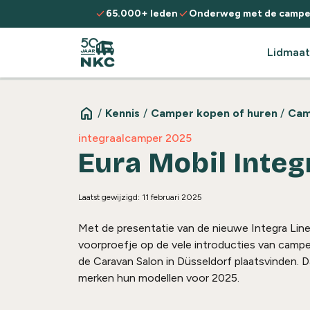
Spring naar de inhoud
check
check
65.000+ leden
Onderweg met de campe
Lidmaat
home
/
Kennis
/
Camper kopen of huren
/
Cam
integraalcamper 2025
Eura Mobil Integ
Laatst gewijzigd: 11 februari 2025
Met de presentatie van de nieuwe
Integra
Lin
voorproefje op de vele introducties van camp
de Caravan Salon in Düsseldorf plaatsvinden. Da
merken hun modellen voor 2025.