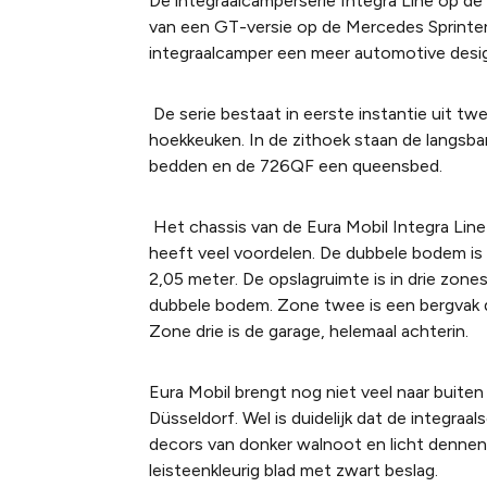
De integraalcamperserie Integra Line op de 
van een GT-versie op de Mercedes Sprinter.
integraalcamper een meer automotive desi
De serie bestaat in eerste instantie uit 
hoekkeuken. In de zithoek staan de langsba
bedden en de 726QF een queensbed.
Het chassis van de Eura Mobil Integra Line 
heeft veel voordelen. De dubbele bodem is
2,05 meter. De opslagruimte is in drie zone
dubbele bodem. Zone twee is een bergvak dat
Zone drie is de garage, helemaal achterin.
Eura Mobil brengt nog niet veel naar buite
Düsseldorf. Wel is duidelijk dat de integraal
decors van donker walnoot en licht dennen.
leisteenkleurig blad met zwart beslag.