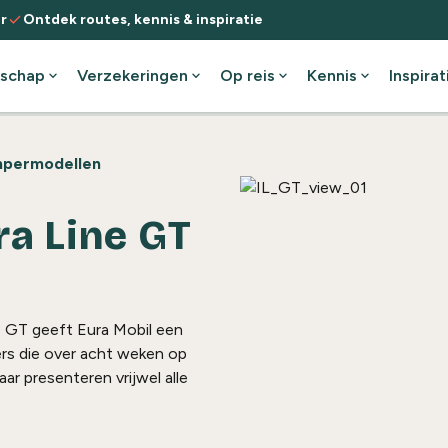
check
r
Ontdek routes, kennis & inspiratie
schap
expand_more
Verzekeringen
expand_more
Op reis
expand_more
Kennis
expand_more
Inspirat
permodellen
ra Line GT
e GT
geeft
Eura
Mobil een
ers die over acht weken op
ar presenteren vrijwel alle