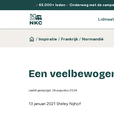
Spring naar de inhoud
check
check
65.000+ leden
Onderweg met de campe
Lidmaat
home
/
Inspiratie
/
Frankrijk
/
Normandië
Een veelbewogen
Laatst gewijzigd: 26 augustus 2024
13 januari 2021
Shirley Nijhof