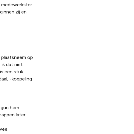
t medewerkster
ginnen zij en
t plaatsneem op
ik dat niet
is een stuk
aal, -koppeling
k gun hem
happen later,
twee