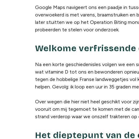
Google Maps navigeert ons een paadje in tusse
overwoekerd is met varens, braamstruiken en b
later stuitten we op het Operation Biting monu
probeerden te stelen voor onderzoek.
Welkome verfrissende d
Na een korte geschiedenisles volgen we een sm
wat vitamine D tot ons en bewonderen opnieuw d
tegen de hobbelige Franse landweggetjes vol ke
helpen. Gevolg: ik loop een uur in 35 graden m
Over wegen die hier niet heel geschikt voor zij
vooruit om mij tegemoet te komen met de camp
strand verderop waar we onszelf trakteren op e
Het dieptepunt van de