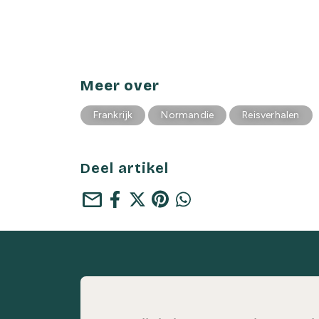
Meer over
Frankrijk
Normandie
Reisverhalen
Deel artikel
mail