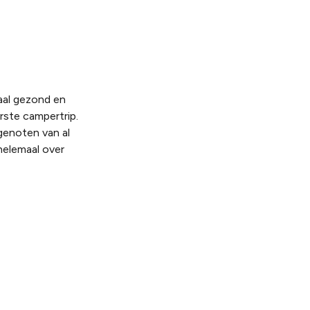
aal gezond en
ste campertrip.
genoten van al
helemaal over