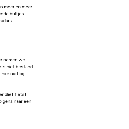
 en meer en meer
ende bultjes
radars
ier nemen we
ets niet bestand
ier niet bij
endlief fietst
olgens naar een