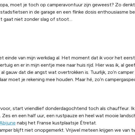
ropa, moet je toch op camperavontuur zijn geweest? Zo denk
stadsfietsen in de garage en een flinke dosis enthousiasme be
t gaat niet zonder slag of stoot…
 einde van mijn werkdag al. Het moment dat ik voor het eers
uig en er in mijn eentje mee naar huis rijd. Hier was ik, al geef 
al gauw dat die angst wat overtrokken is. Tuurlijk, zo’n camper 
aar moet je rekening mee houden. Maar hé, zo’n campergasped
ervoor, start vriendlief donderdagochtend toch als chauffeur. I
jn. Zes en een half uur, een rustpauze en heel wat mooie landsc
Abijune
nabij het Franse kustplaatsje Étretat.
er blijft niet onopgemerkt. Vrijwel meteen krijgen we van 