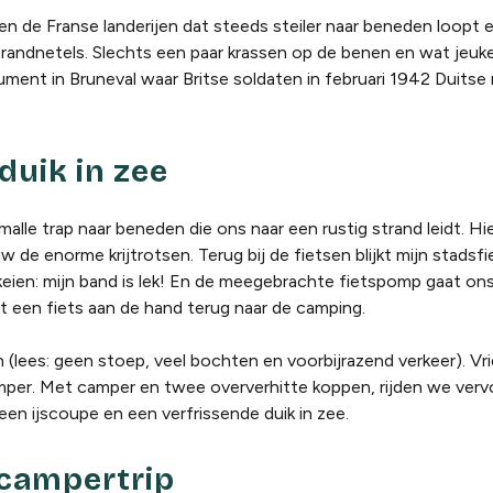
n de Franse landerijen dat steeds steiler naar beneden loopt
randnetels. Slechts een paar krassen op de benen en wat jeuk
ment in Bruneval waar Britse soldaten in februari 1942 Duitse 
uik in zee
alle trap naar beneden die ons naar een rustig strand leidt. H
e enorme krijtrotsen. Terug bij de fietsen blijkt mijn stadsfi
ien: mijn band is lek! En de meegebrachte fietspomp gaat ons h
et een fiets aan de hand terug naar de camping.
n (lees: geen stoep, veel bochten en voorbijrazend verkeer). Vri
er. Met camper en twee oververhitte koppen, rijden we verv
en ijscoupe en een verfrissende duik in zee.
 campertrip