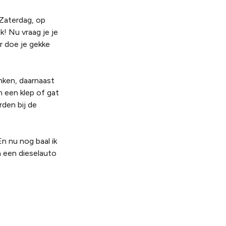
 Zaterdag, op
k! Nu vraag je je
r doe je gekke
nken, daarnaast
n een klep of gat
den bij de
En nu nog baal ik
n een dieselauto