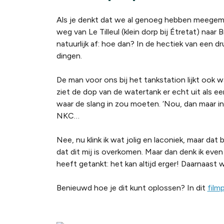
Als je denkt dat we al genoeg hebben meegemaa
weg van Le Tilleul (klein dorp bij Étretat) naar
natuurlijk af: hoe dan? In de hectiek van een 
dingen.
De man voor ons bij het tankstation lijkt ook 
ziet de dop van de watertank er echt uit als ee
waar de slang in zou moeten. ‘Nou, dan maar in
NKC…
Nee, nu klink ik wat jolig en laconiek, maar dat
dat dit mij is overkomen. Maar dan denk ik eve
heeft getankt: het kan altijd erger! Daarnaast 
Benieuwd hoe je dit kunt oplossen? In dit
film