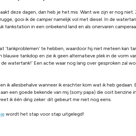
kt deze dagen, dan heb je het mis. Want we zijn er nog niet.
 Brugge, gooi ik de camper namelijk vol met diesel. In de watertan
druk tankstation in een onbekend land en als onervaren camperaa
wat ‘tankproblemen’ te hebben, waardoor hij niet meteen kan ta
n blauwe tankdop en zie ik geen alternatieve plek in de vorm va
 de watertank!’ Een actie waar nog lang over gesproken zal wor
 ben ik allesbehalve wanneer ik erachter kom wat ik heb gedaan. 
n aan een goede bekende van mij (sorry papa) die ooit benzine i
weet ik één ding zeker: dit gebeurt me niet nog eens.
pje
wordt het stap voor stap uitgelegd!