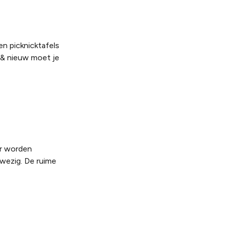
en picknicktafels
d & nieuw moet je
er worden
wezig. De ruime