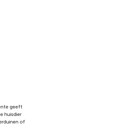
ente geeft
e huisdier
erduinen of