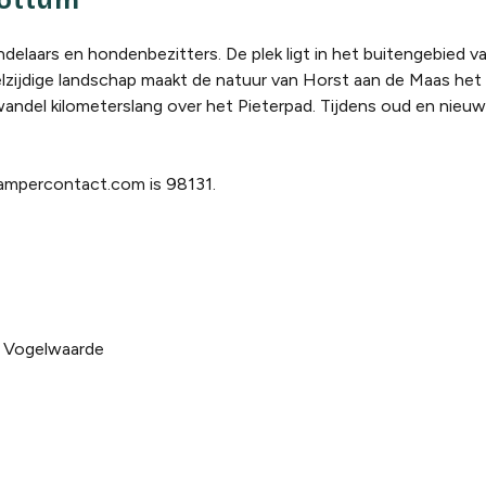
Lottum
delaars en hondenbezitters. De plek ligt in het buitengebied v
eelzijdige landschap maakt de natuur van Horst aan de Maas he
wandel kilometerslang over het Pieterpad. Tijdens oud en nieuw
mpercontact.com is 98131.
, Vogelwaarde