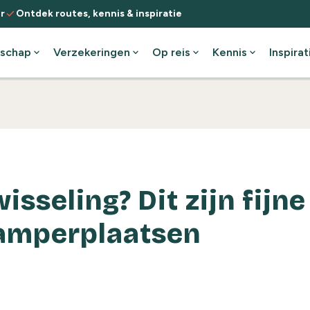
check
r
Ontdek routes, kennis & inspiratie
schap
expand_more
Verzekeringen
expand_more
Op reis
expand_more
Kennis
expand_more
Inspirat
isseling? Dit zijn fijne
amperplaatsen