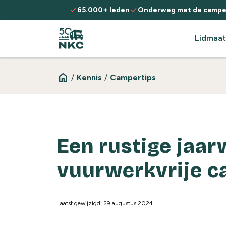
Spring naar de inhoud
check
check
65.000+ leden
Onderweg met de campe
Lidmaat
home
/
Kennis
/
Campertips
Een rustige jaarw
vuurwerkvrije c
Laatst gewijzigd: 29 augustus 2024