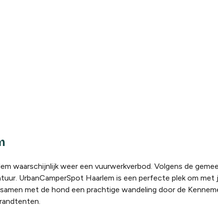
m
arlem waarschijnlijk weer een vuurwerkverbod. Volgens de geme
natuur. UrbanCamperSpot Haarlem is een perfecte plek om met j
ak samen met de hond een prachtige wandeling door de Kennem
trandtenten.