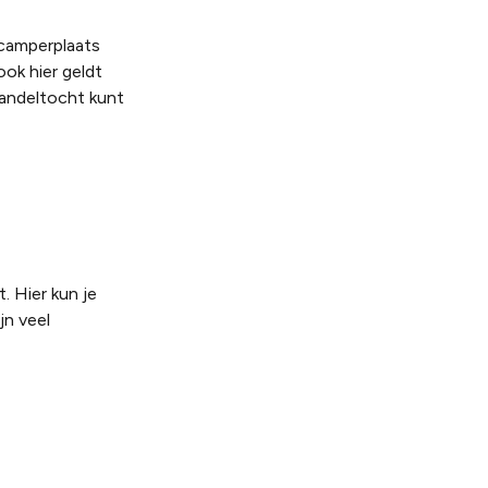
 camperplaats
ook hier geldt
wandeltocht kunt
. Hier kun je
jn veel