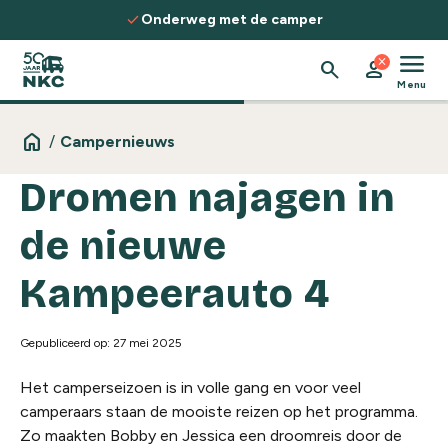
Spring naar de inhoud
check
Onderweg met de camper
menu
close
search
person
Menu
home
/
Campernieuws
Dromen najagen in
de nieuwe
Kampeerauto 4
Gepubliceerd op: 27 mei 2025
Het camperseizoen is in volle gang en voor veel
camperaars staan de mooiste reizen op het programma.
Zo maakten Bobby en Jessica een droomreis door de