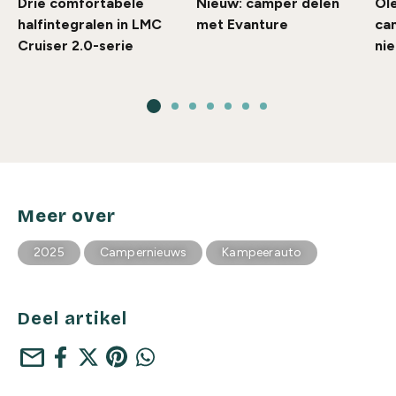
Drie comfortabele
Nieuw: camper delen
Ol
halfintegralen in LMC
met Evanture
ca
Cruiser 2.0-serie
ni
Meer over
2025
Campernieuws
Kampeerauto
Deel artikel
mail