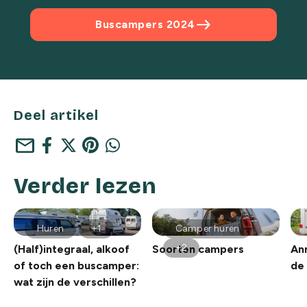
east
Buscampers 2024
Deel artikel
mail
Verder lezen
Huren
+1
Camper huren
+2
(Half)integraal, alkoof
Soorten campers
An
of toch een buscamper:
de
wat zijn de verschillen?