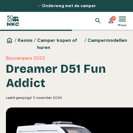
Spring naar de inhoud
ck
check
Onderweg met de camper
Ontdek ro
menu
close
search
person
Menu
home
/
Kennis
/
Camper kopen of
/
Campermodellen
huren
Buscampers 2023
Dreamer D51 Fun
Addict
Laatst gewijzigd: 5 november 2024