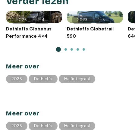
Verder lezen
2025
+4
2023
+5
Dethleffs Globebus
Dethleffs Globetrail
Det
Performance 4×4
590
64
Meer over
2025
Dethleffs
Halfintegraal
Meer over
2025
Dethleffs
Halfintegraal