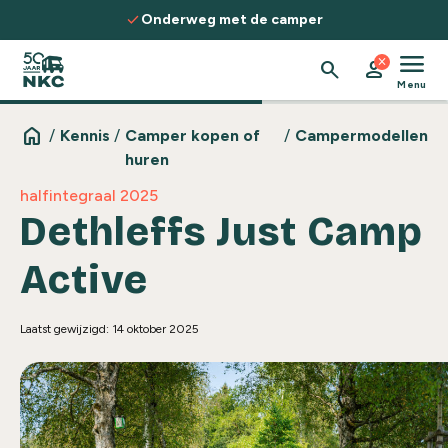
Spring naar de inhoud
check
 de camper
Ontdek routes, kennis & 
menu
close
search
person
Menu
home
/
Kennis
/
Camper kopen of
/
Campermodellen
huren
halfintegraal 2025
Dethleffs Just Camp
Active
Laatst gewijzigd: 14 oktober 2025