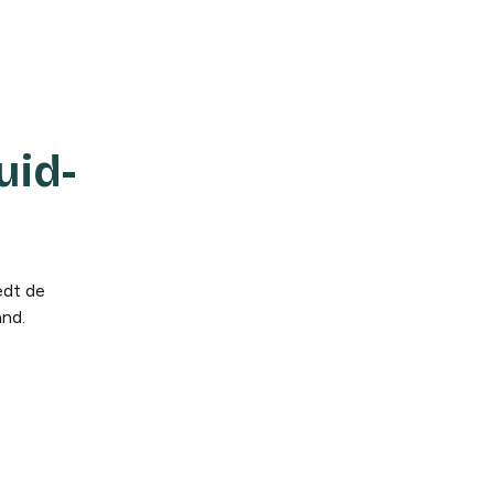
uid-
edt de
and.