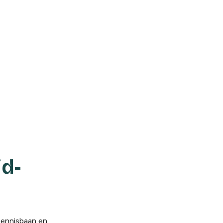
id-
tennisbaan en