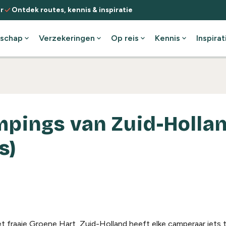
check
r
Ontdek routes, kennis & inspiratie
schap
expand_more
Verzekeringen
expand_more
Op reis
expand_more
Kennis
expand_more
Inspirat
mpings van Zuid-Holla
s)
t fraaie Groene Hart, Zuid-Holland heeft elke camperaar iets t