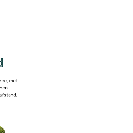
d
kee, met
nen.
afstand.