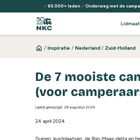
Spring naar de inhoud
check
check
65.000+ leden
Onderweg met de campe
Lidmaat
home
/
Inspiratie
/
Nederland
/
Zuid-Holland
De 7 mooiste ca
(voor camperaar
Laatst gewijzigd: 28 augustus 2024
24 april 2024
Duinen, kustplaatsen, de Rijn-Maas-delta en he