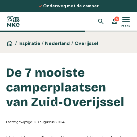
Spring naar de inhoud
check
Ontdek routes, kennis & inspiratie
menu
close
search
person
Menu
home
/
Inspiratie
/
Nederland
/
Overijssel
De 7 mooiste
camperplaatsen
van Zuid-Overijssel
Laatst gewijzigd: 28 augustus 2024