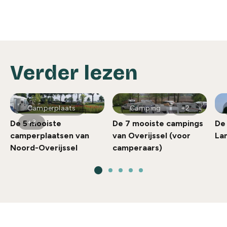
Verder lezen
Camperplaats
Camping
+2
+3
De 5 mooiste
De 7 mooiste campings
De 
camperplaatsen van
van Overijssel (voor
Lan
Noord-Overijssel
camperaars)