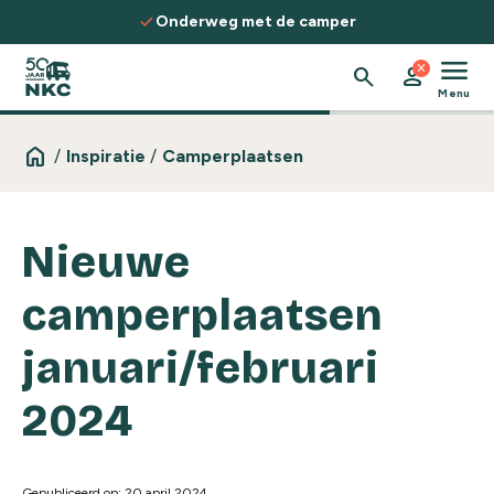
Spring naar de inhoud
check
Onderweg met de camper
menu
close
search
person
Menu
home
/
Inspiratie
/
Camperplaatsen
Nieuwe
camperplaatsen
januari/februari
2024
Gepubliceerd op: 20 april 2024