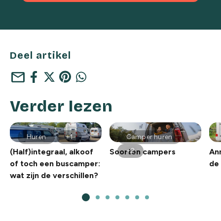
Deel artikel
mail
Verder lezen
Huren
+1
Camper huren
+2
(Half)integraal, alkoof
Soorten campers
An
of toch een buscamper:
de 
wat zijn de verschillen?