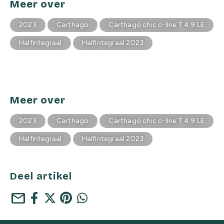
Meer over
2023
Carthago
Carthago chic c-line T 4.9 LE
Halfintegraal
Halfintegraal 2023
Meer over
2023
Carthago
Carthago chic c-line T 4.9 LE
Halfintegraal
Halfintegraal 2023
Deel artikel
mail