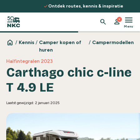
Spring naar de inhoud
check
Ontdek routes, kennis & inspiratie
menu
close
search
person
Menu
home
/
Kennis
/
Camper kopen of
/
Campermodellen
huren
Halfintegralen 2023
Carthago chic c-line
T 4.9 LE
Laatst gewijzigd: 2 januari 2025