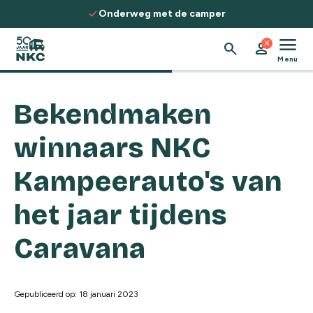
Spring naar de inhoud
check
Onderweg met de camper
menu
close
search
person
Menu
Bekendmaken
winnaars NKC
Kampeerauto's van
het jaar tijdens
Caravana
Gepubliceerd op: 18 januari 2023