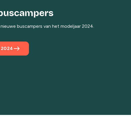
buscampers
 nieuwe buscampers van het modeljaar 2024.
east
 2024