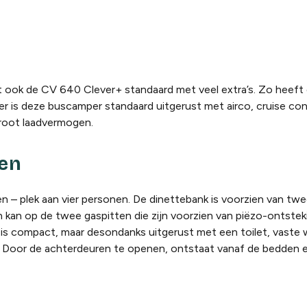
t ook de
CV 640 Clever+ standaard met vee
l
extra’s. Zo heeft
er
is
deze
buscamper
standaard
uitgerust met airco, cruise cont
root laadvermogen.
ten
en – plek aan vier personen. De
dinettebank
is voorzien van tw
 kan op de twee gaspitten die zijn voorzien van
piëzo
-ontstek
 is compact, maar desondanks uitgerust met een toilet, vaste 
.
Door de achterdeuren te openen, ontstaat vanaf de bedden een