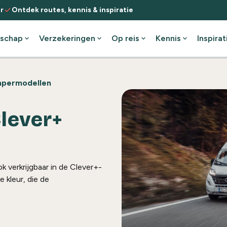
check
r
Ontdek routes, kennis & inspiratie
schap
expand_more
Verzekeringen
expand_more
Op reis
expand_more
Kennis
expand_more
Inspirat
permodellen
lever+
verkrijgbaar in de Clever+-
e kleur, die de