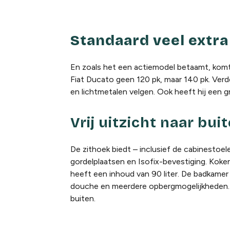
Standaard veel extra
En z
oals het een actiemodel betaamt, kom
Fiat
Du
cato
geen 120 pk, maar 140 pk. Verd
en
lichtmetalen velgen.
Ook heeft hij een g
Vrij uitzicht naar bui
De zithoek biedt – inclusief de cabinestoel
gordelplaatsen
en
Isofix
-bevestiging
.
Koken
heeft een inhoud van 90 liter. De badkamer
douche en meerdere opbergmogelijkheden
buiten.