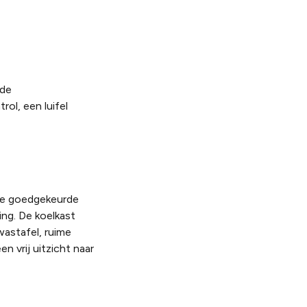
 de
rol, een luifel
ee goedgekeurde
ing. De koelkast
wastafel, ruime
 vrij uitzicht naar