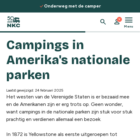
Spring naar de inhoud
check
c
Onderweg met de camper
menu
close
search
person
Menu
Campings in
Amerika's nationale
parken
Laatst gewijzigd: 24 februari 2025
Het westen van de Verenigde Staten is er bezaaid mee
en de Amerikanen zijn er erg trots op. Geen wonder,
want campings in de nationale parken zijn stuk voor stuk
prachtig en verdienen allemaal een bezoek.
In 1872 is Yellowstone als eerste uitgeroepen tot