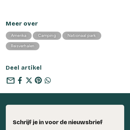
Meer over
Amerika
Camping
Nationaal park
Reisverhalen
Deel artikel
mail
Schrijf je in voor de nieuwsbrief