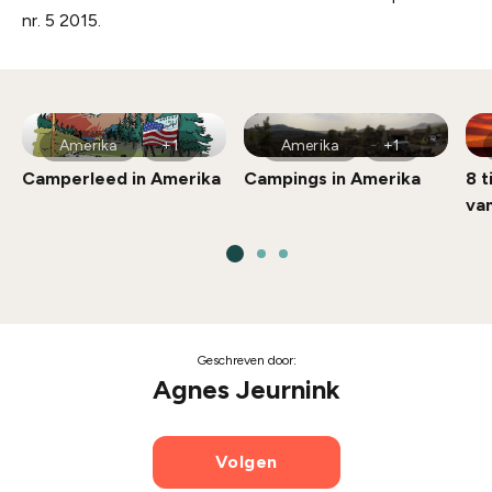
nr. 5 2015.
Amerika
+1
Amerika
+1
Camperleed in Amerika
Campings in Amerika
8 t
va
Geschreven door:
Agnes Jeurnink
Volgen