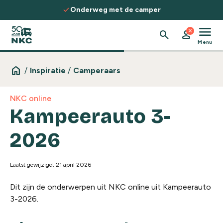
Spring naar de inhoud
check
Onderweg met de camper
menu
close
search
person
Menu
home
/
Inspiratie
/
Camperaars
NKC online
Kampeerauto 3-
2026
Laatst gewijzigd: 21 april 2026
Dit zijn de onderwerpen uit NKC online uit Kampeerauto
3-2026.