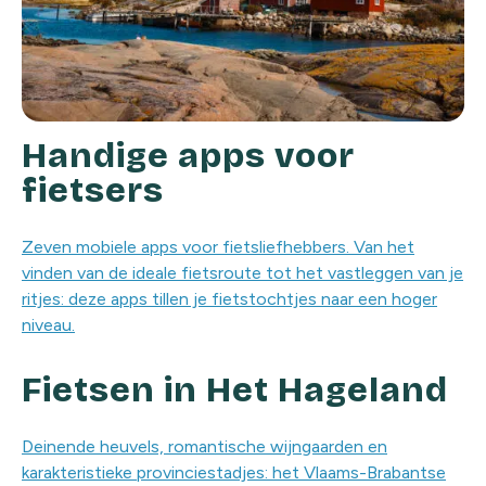
Handige apps voor
fietsers
Zeven mobiele apps voor fietsliefhebbers. Van het
vinden van de ideale fietsroute tot het vastleggen van je
ritjes: deze apps tillen je fietstochtjes naar een hoger
niveau.
Fietsen in Het Hageland
Deinende heuvels, romantische wijngaarden en
karakteristieke provinciestadjes: het Vlaams-Brabantse