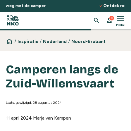
Spring naar de inhoud
check
Ontdek routes, kennis & inspiratie
menu
close
search
person
Menu
home
/
Inspiratie
/
Nederland
/
Noord-Brabant
Camperen langs de
Zuid-Willemsvaart
Laatst gewijzigd: 28 augustus 2024
11 april 2024
Marja van Kampen