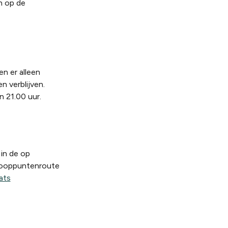
h op de
n er alleen
n verblijven.
n 21.00 uur.
in de op
knooppuntenroute
ats