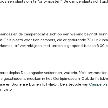
oos een plaats om te "ont-moeten". De camperplaats richt zic
angezien de camperlocatie zich op een weiland bevindt, kunne
. Er is plaats voor tien campers, die er gedurende 72 uur kunne
nkomst- of vertrektijden. Het terrein is geopend tussen 8.00 e
ecreatieplas De Langspier verkennen, waterbuffels ontmoeten 
de geschiedenis induiken in het Oertijdmuseum. Ook de fiets
se en Drunense Duinen ligt vlakbij. De sitecode van
Camperpla
106862.