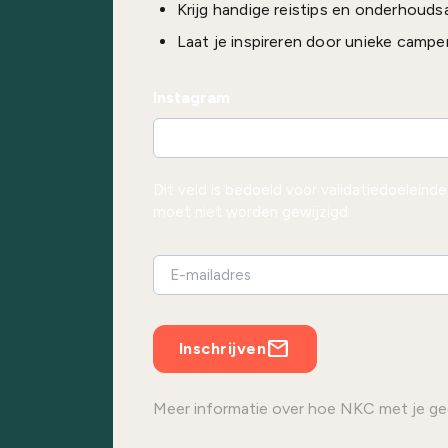
Krijg handige reistips en onderhouds
Laat je inspireren door unieke campe
Instagram
Dit veld is bedoeld voor validatiedoeleind
moet niet worden gewijzigd.
Inschrijven
Meer informatie over hoe NKC met je ge