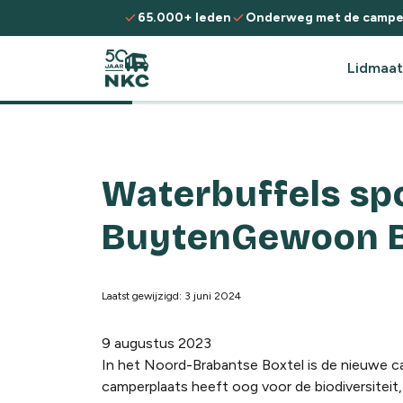
Spring naar de inhoud
check
check
65.000+ leden
Onderweg met de campe
Lidmaat
Waterbuffels sp
BuytenGewoon B
Laatst gewijzigd: 3 juni 2024
9 augustus 2023
In het Noord-Brabantse Boxtel is de nieuwe 
camperplaats heeft oog voor de biodiversiteit,