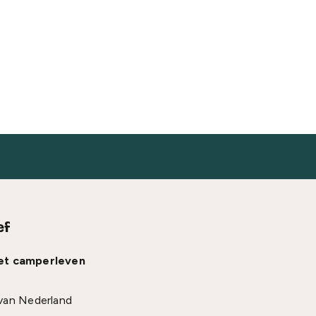
ef
het camperleven
van Nederland