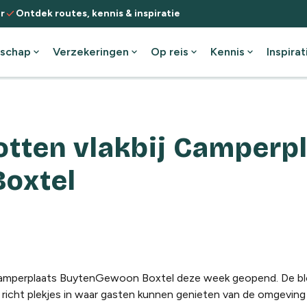
check
r
Ontdek routes, kennis & inspiratie
schap
expand_more
Verzekeringen
expand_more
Op reis
expand_more
Kennis
expand_more
Inspirat
otten vlakbij Camperp
oxtel
camperplaats BuytenGewoon Boxtel deze week geopend. De bl
 richt plekjes in waar gasten kunnen genieten van de omgeving